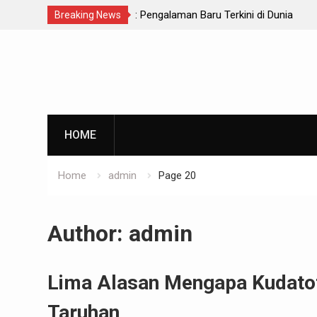
n Baru Terkini di Dunia
Evolusi Bupatitogel: Dari Permainan L
Breaking News
Digital
Skip
to
content
HOME
Home
admin
Page 20
Author:
admin
Lima Alasan Mengapa Kudatot
Taruhan