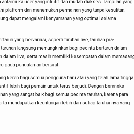
lah antarmuka user yang intuitif dan mudah diakses. Tampilan yang
i platform dan menemukan permainan yang tanpa kesulitan.
njung dapat mengalami kenyamanan yang optimal selama
aruh yang bervariasi, seperti taruhan live, taruhan pra-
ur taruhan langsung memungkinkan bagi pecinta bertaruh dalam
n dalam live, serta masih memiliki kesempatan dalam memasan
aru pada pengalaman bertaruh.
ang keren bagi semua pengguna baru atau yang telah lama tinggal
tif lebih bagi pemain untuk terus berjudi. Dengan beraneka
han yang sangat baik bagi semua pecinta taruhan, karena para
erta mendapatkan keuntungan lebih dari setiap taruhannya yang