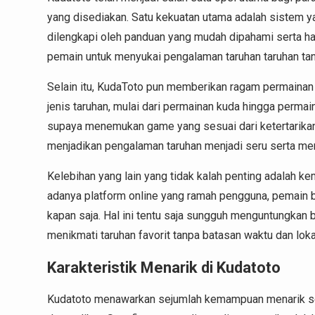
yang disediakan. Satu kekuatan utama adalah sistem yan
dilengkapi oleh panduan yang mudah dipahami serta has
pemain untuk menyukai pengalaman taruhan taruhan tanp
Selain itu, KudaToto pun memberikan ragam permaina
jenis taruhan, mulai dari permainan kuda hingga perma
supaya menemukan game yang sesuai dari ketertarikan
menjadikan pengalaman taruhan menjadi seru serta m
Kelebihan yang lain yang tidak kalah penting adalah 
adanya platform online yang ramah pengguna, pemain
kapan saja. Hal ini tentu saja sungguh menguntungkan 
menikmati taruhan favorit tanpa batasan waktu dan lok
Karakteristik Menarik di Kudatoto
Kudatoto menawarkan sejumlah kemampuan menarik se