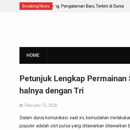
n Baru Terkini di Dunia
Evolusi Bupatitogel: Dari Permainan L
Breaking News
Digital
Skip
to
content
HOME
Petunjuk Lengkap Permainan S
halnya dengan Tri
February 15, 2026
Dalam dunia komunikasi saat ini, kemudahan melakukan
populer adalah slot pulsa yang ditawarkan ditawarkan b