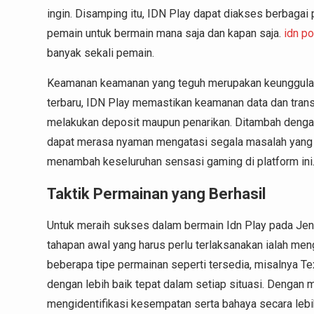
ingin. Disamping itu, IDN Play dapat diakses berbaga
pemain untuk bermain mana saja dan kapan saja.
idn p
banyak sekali pemain.
Keamanan keamanan yang teguh merupakan keunggulan
terbaru, IDN Play memastikan keamanan data dan tran
melakukan deposit maupun penarikan. Ditambah denga
dapat merasa nyaman mengatasi segala masalah yang 
menambah keseluruhan sensasi gaming di platform ini
Taktik Permainan yang Berhasil
Untuk meraih sukses dalam bermain Idn Play pada Jeni
tahapan awal yang harus perlu terlaksanakan ialah me
beberapa tipe permainan seperti tersedia, misalnya 
dengan lebih baik tepat dalam setiap situasi. Dengan
mengidentifikasi kesempatan serta bahaya secara lebih