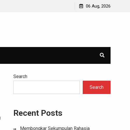
Membongkar Sekumpulan Rahasia Pengguna Warga88
06 Aug, 2026
agar Meraih Kemenangan pada Togel secara Online
Search
Search
Recent Posts
g
Membongkar Sekumpulan Rahasia