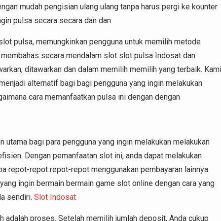
ngan mudah pengisian ulang ulang tanpa harus pergi ke kounter
ngin pulsa secara secara dan dan
i slot pulsa, memungkinkan pengguna untuk memilih metode
n membahas secara mendalam slot slot pulsa Indosat dan
arkan, ditawarkan dan dalam memilih memilih yang terbaik. Kam
menjadi alternatif bagi bagi pengguna yang ingin melakukan
agaimana cara memanfaatkan pulsa ini dengan dengan
han utama bagi para pengguna yang ingin melakukan melakukan
efisien. Dengan pemanfaatan slot ini, anda dapat melakukan
npa repot-repot repot-repot menggunakan pembayaran lainnya.
ang ingin bermain bermain game slot online dengan cara yang
a sendiri.
Slot Indosat
h adalah proses. Setelah memilih jumlah deposit, Anda cukup