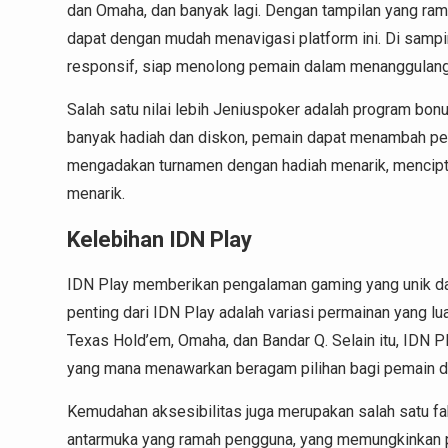
dan Omaha, dan banyak lagi. Dengan tampilan yang r
dapat dengan mudah menavigasi platform ini. Di sampin
responsif, siap menolong pemain dalam menanggulang
Salah satu nilai lebih Jeniuspoker adalah program bo
banyak hadiah dan diskon, pemain dapat menambah pelua
mengadakan turnamen dengan hadiah menarik, mencip
menarik.
Kelebihan IDN Play
IDN Play memberikan pengalaman gaming yang unik dan
penting dari IDN Play adalah variasi permainan yang l
Texas Hold’em, Omaha, dan Bandar Q. Selain itu, IDN
yang mana menawarkan beragam pilihan bagi pemain de
Kemudahan aksesibilitas juga merupakan salah satu fa
antarmuka yang ramah pengguna, yang memungkinkan 