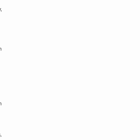
,
n
n
,