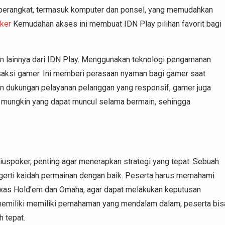
i perangkat, termasuk komputer dan ponsel, yang memudahkan
oker
Kemudahan akses ini membuat IDN Play pilihan favorit bagi
 lainnya dari IDN Play. Menggunakan teknologi pengamanan
saksi gamer. Ini memberi perasaan nyaman bagi gamer saat
n dukungan pelayanan pelanggan yang responsif, gamer juga
mungkin yang dapat muncul selama bermain, sehingga
.
uspoker, penting agar menerapkan strategi yang tepat. Sebuah
ngerti kaidah permainan dengan baik. Peserta harus memahami
Texas Hold’em dan Omaha, agar dapat melakukan keputusan
 memiliki memiliki pemahaman yang mendalam dalam, peserta bis
 tepat.