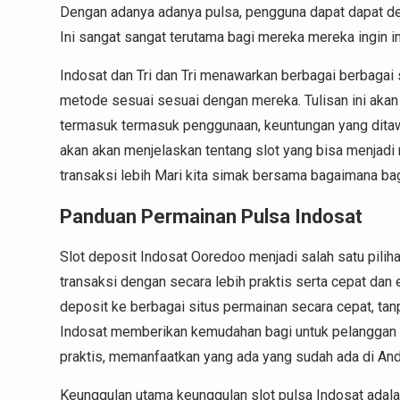
Dengan adanya adanya pulsa, pengguna dapat dapat de
Ini sangat sangat terutama bagi mereka mereka ingin i
Indosat dan Tri dan Tri menawarkan berbagai berbaga
metode sesuai sesuai dengan mereka. Tulisan ini aka
termasuk termasuk penggunaan, keuntungan yang ditaw
akan akan menjelaskan tentang slot yang bisa menjadi 
transaksi lebih Mari kita simak bersama bagaimana b
Panduan Permainan Pulsa Indosat
Slot deposit Indosat Ooredoo menjadi salah satu pili
transaksi dengan secara lebih praktis serta cepat dan 
deposit ke berbagai situs permainan secara cepat, ta
Indosat memberikan kemudahan bagi untuk pelanggan y
praktis, memanfaatkan yang ada yang sudah ada di And
Keunggulan utama keunggulan slot pulsa Indosat adala