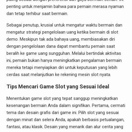
penting untuk menjamin bahwa para pemain merasa nyaman
dan tetap terhibur saat bermain.
Sebagai penutup, krusial untuk mengatur waktu bermain dan
mengatur strategi pengelolaan uang ketika bermain di slot
demo. Meskipun tak ada bahaya uang, membiasakan diri
dengan pengelolaan dana dapat membantu pemain saat
beralih ke game uang sungguhan. Melalui bertindak aktivitas
ini, pemain bukan hanya meningkatkan pengalaman bermain
mereka tetapi menyiapkan diri untuk keputusan yang lebih
cerdas saat melanjutkan ke rekening mesin slot nyata.
Tips Mencari Game Slot yang Sesuai Ideal
Menentukan game slot yang tepat sanggup meningkatkan
kesenangan bermain Anda dalam signifikan. Pertama, cermati
tema dan desain grafis dari game ini. Pilih slot yang sesuai
dengan minat dan selera Anda, apakah berbasis petualangan,
fantasi, atau klasik. Desain yang menarik dan alur cerita yang