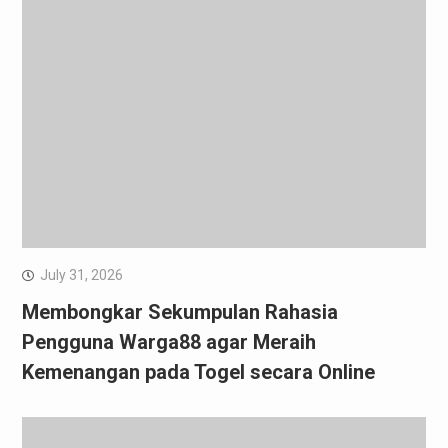
July 31, 2026
Membongkar Sekumpulan Rahasia
Pengguna Warga88 agar Meraih
Kemenangan pada Togel secara Online