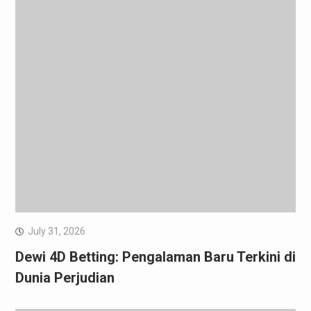
July 31, 2026
Dewi 4D Betting: Pengalaman Baru Terkini di
Dunia Perjudian