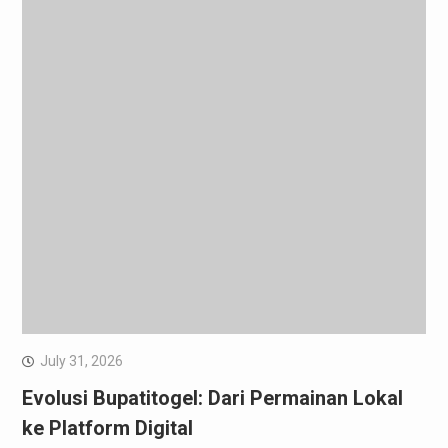
July 31, 2026
Evolusi Bupatitogel: Dari Permainan Lokal
ke Platform Digital