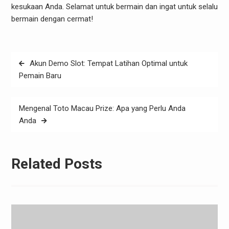
kesukaan Anda. Selamat untuk bermain dan ingat untuk selalu
bermain dengan cermat!
Post
Akun Demo Slot: Tempat Latihan Optimal untuk
navigation
Pemain Baru
Mengenal Toto Macau Prize: Apa yang Perlu Anda
Anda
Related Posts