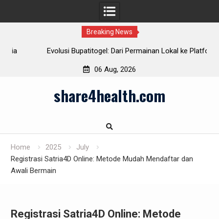
Breaking News
Evolusi Bupatitogel: Dari Permainan Lokal ke Platform
B
Digital
06 Aug, 2026
Skip
share4health.com
to
content
Home
2025
July
Registrasi Satria4D Online: Metode Mudah Mendaftar dan
Awali Bermain
Registrasi Satria4D Online: Metode