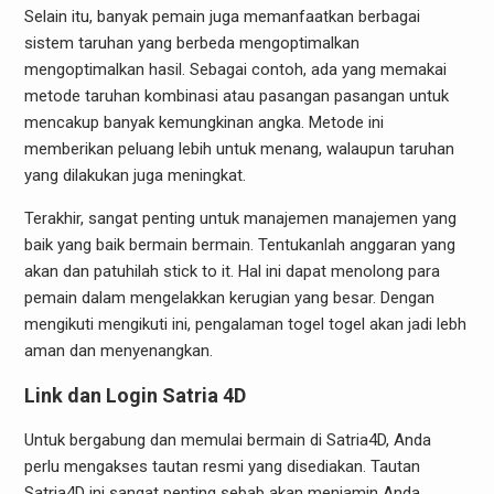
Selain itu, banyak pemain juga memanfaatkan berbagai
sistem taruhan yang berbeda mengoptimalkan
mengoptimalkan hasil. Sebagai contoh, ada yang memakai
metode taruhan kombinasi atau pasangan pasangan untuk
mencakup banyak kemungkinan angka. Metode ini
memberikan peluang lebih untuk menang, walaupun taruhan
yang dilakukan juga meningkat.
Terakhir, sangat penting untuk manajemen manajemen yang
baik yang baik bermain bermain. Tentukanlah anggaran yang
akan dan patuhilah stick to it. Hal ini dapat menolong para
pemain dalam mengelakkan kerugian yang besar. Dengan
mengikuti mengikuti ini, pengalaman togel togel akan jadi lebh
aman dan menyenangkan.
Link dan Login Satria 4D
Untuk bergabung dan memulai bermain di Satria4D, Anda
perlu mengakses tautan resmi yang disediakan. Tautan
Satria4D ini sangat penting sebab akan menjamin Anda