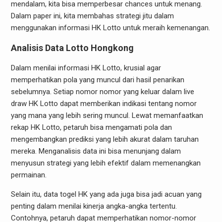
mendalam, kita bisa memperbesar chances untuk menang.
Dalam paper ini, kita membahas strategi jitu dalam
menggunakan informasi HK Lotto untuk meraih kemenangan.
Analisis Data Lotto Hongkong
Dalam menilai informasi HK Lotto, krusial agar
memperhatikan pola yang muncul dari hasil penarikan
sebelumnya. Setiap nomor nomor yang keluar dalam live
draw HK Lotto dapat memberikan indikasi tentang nomor
yang mana yang lebih sering muncul. Lewat memanfaatkan
rekap HK Lotto, petaruh bisa mengamati pola dan
mengembangkan prediksi yang lebih akurat dalam taruhan
mereka. Menganalisis data ini bisa menunjang dalam
menyusun strategi yang lebih efektif dalam memenangkan
permainan.
Selain itu, data togel HK yang ada juga bisa jadi acuan yang
penting dalam menilai kinerja angka-angka tertentu.
Contohnya, petaruh dapat memperhatikan nomor-nomor