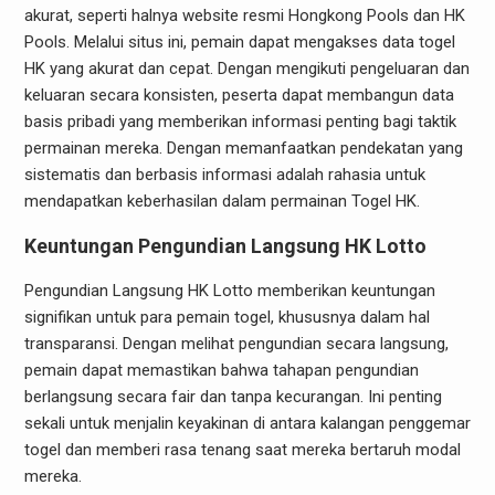
akurat, seperti halnya website resmi Hongkong Pools dan HK
Pools. Melalui situs ini, pemain dapat mengakses data togel
HK yang akurat dan cepat. Dengan mengikuti pengeluaran dan
keluaran secara konsisten, peserta dapat membangun data
basis pribadi yang memberikan informasi penting bagi taktik
permainan mereka. Dengan memanfaatkan pendekatan yang
sistematis dan berbasis informasi adalah rahasia untuk
mendapatkan keberhasilan dalam permainan Togel HK.
Keuntungan Pengundian Langsung HK Lotto
Pengundian Langsung HK Lotto memberikan keuntungan
signifikan untuk para pemain togel, khususnya dalam hal
transparansi. Dengan melihat pengundian secara langsung,
pemain dapat memastikan bahwa tahapan pengundian
berlangsung secara fair dan tanpa kecurangan. Ini penting
sekali untuk menjalin keyakinan di antara kalangan penggemar
togel dan memberi rasa tenang saat mereka bertaruh modal
mereka.