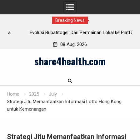
Breaking News
Evolusi Bupatitogel: Dari Permainan Lokal ke Platform
B
Digital
08 Aug, 2026
Skip
share4health.com
to
content
Home
2025
July
Strategi Jitu Memanfaatkan Informasi Lotto Hong Kong
untuk Kemenangan
Strategi Jitu Memanfaatkan Informasi