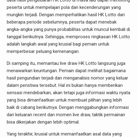
data hasil pengeluaran HK Lotto di masa lalu dapat menolong
peserta untuk mempelajari pola dan kecenderungan yang
mungkin terjadi. Dengan memperhatikan hasil HK Lotto dari
beberapa periode sebelumnya, peserta dapat menebak
angka-angka yang punya probabilitas untuk muncul kembali di
tanggal berikutnya. Sehingga, memproses ringkasan HK Lotto
adalah langkah awal yang krusial bagi pemain untuk
memperbesar peluang kemenangan.
Di samping itu, memantau live draw HK Lotto langsung juga
menawarkan keuntungan. Pemain dapat melihat bagaimana
hasil pengundian terjadi dan menganalisis nomor yang keluar
dalam peristiwa tersebut. Hal ini bukan hanya memberikan
sensasi mendebarkan, akan tetapi juga informasi waktu nyata
yang bisa dimanfaatkan untuk membuat pilihan yang lebih
baik di cabang berikutnya. Dengan menggabungkan informasi
dari keluaran recent dan momen live draw, taktik permainan
bisa dikerjakan dengan lebih optimal.
Yang terakhir, krusial untuk memanfaatkan asal data yang