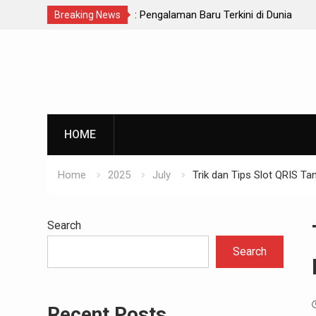
n Baru Terkini di Dunia
Evolusi Bupatitogel: Dari Permainan L
Breaking News
Digital
Skip
to
content
HOME
Home
2025
July
Trik dan Tips Slot QRIS 
Search
Search
Recent Posts