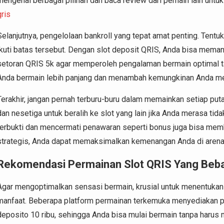
mengenai berbagai pilihan dan baca review dari pemain lain untu
qris
Selanjutnya, pengelolaan bankroll yang tepat amat penting. Tent
ikuti batas tersebut. Dengan slot deposit QRIS, Anda bisa meman
setoran QRIS 5k agar memperoleh pengalaman bermain optimal ta
Anda bermain lebih panjang dan menambah kemungkinan Anda m
Terakhir, jangan pernah terburu-buru dalam memainkan setiap pu
dan nesetiga untuk beralih ke slot yang lain jika Anda merasa tid
terbukti dan mencermati penawaran seperti bonus juga bisa mem
strategis, Anda dapat memaksimalkan kemenangan Anda di arena
Rekomendasi Permainan Slot QRIS Yang Beb
Agar mengoptimalkan sensasi bermain, krusial untuk menentukan
manfaat. Beberapa platform permainan terkemuka menyediakan pil
deposito 10 ribu, sehingga Anda bisa mulai bermain tanpa haru