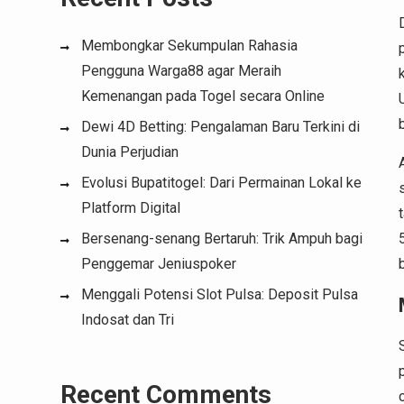
Membongkar Sekumpulan Rahasia
Pengguna Warga88 agar Meraih
Kemenangan pada Togel secara Online
Dewi 4D Betting: Pengalaman Baru Terkini di
Dunia Perjudian
Evolusi Bupatitogel: Dari Permainan Lokal ke
Platform Digital
Bersenang-senang Bertaruh: Trik Ampuh bagi
Penggemar Jeniuspoker
Menggali Potensi Slot Pulsa: Deposit Pulsa
Indosat dan Tri
Recent Comments