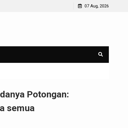
Membongkar Sekumpulan Rahasia Pengguna Warga88
07 Aug, 2026
agar Meraih Kemenangan pada Togel secara Online
adanya Potongan:
a semua