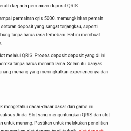
eralih kepada permainan deposit QRIS.
 sampai permainan qris 5000, memungkinkan pemain
etoran deposit yang sangat terjangkau, seperti
bung tanpa harus rasa terbebani. Hal ini membuat
.
lot melalui QRIS. Proses deposit deposit yang di ini
ka tanpa harus menanti lama. Selain itu, banyak
menang menang yang meningkatkan experiencenya dari
k mengetahui dasar-dasar dasar dari game ini.
a sukses Anda. Slot yang menguntungkan QRIS dan slot
 untuk menang. Pastikan untuk melakukan penelitian