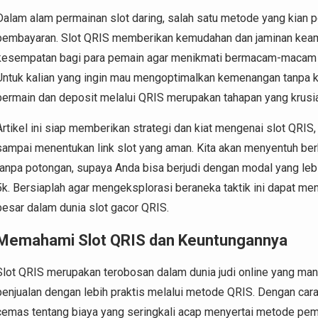
Dalam alam permainan slot daring, salah satu metode yang kian 
pembayaran. Slot QRIS memberikan kemudahan dan jaminan keam
kesempatan bagi para pemain agar menikmati bermacam-macam je
Untuk kalian yang ingin mau mengoptimalkan kemenangan tanpa kh
bermain dan deposit melalui QRIS merupakan tahapan yang krusia
Artikel ini siap memberikan strategi dan kiat mengenai slot QRI
sampai menentukan link slot yang aman. Kita akan menyentuh berb
tanpa potongan, supaya Anda bisa berjudi dengan modal yang lebih
5k. Bersiaplah agar mengeksplorasi beraneka taktik ini dapat m
besar dalam dunia slot gacor QRIS.
Memahami Slot QRIS dan Keuntungannya
Slot QRIS merupakan terobosan dalam dunia judi online yang ma
penjualan dengan lebih praktis melalui metode QRIS. Dengan cara
cemas tentang biaya yang seringkali acap menyertai metode pembay