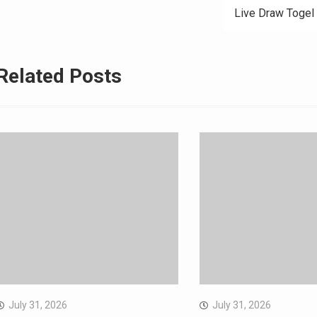
Live Draw Togel
Related Posts
July 31, 2026
July 31, 2026