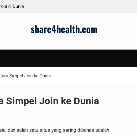
ri Permainan Lokal ke Platform
Bersenang-senang Bertaruh: Trik
Penggemar Jeniuspoker
share4health.com
Cara Simpel Join ke Dunia
ra Simpel Join ke Dunia
a, dan salah satu situs yang sering dibahas adalah