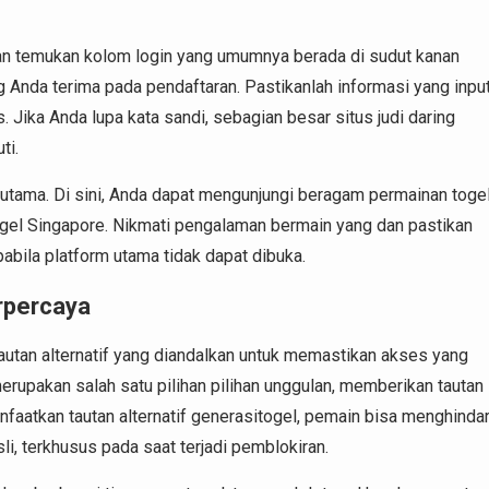
an temukan kolom login yang umumnya berada di sudut kanan
Anda terima pada pendaftaran. Pastikanlah informasi yang inpu
 Jika Anda lupa kata sandi, sebagian besar situs judi daring
ti.
utama. Di sini, Anda dapat mengunjungi beragam permainan toge
togel Singapore. Nikmati pengalaman bermain yang dan pastikan
abila platform utama tidak dapat dibuka.
rpercaya
autan alternatif yang diandalkan untuk memastikan akses yang
rupakan salah satu pilihan pilihan unggulan, memberikan tautan
aatkan tautan alternatif generasitogel, pemain bisa menghindar
, terkhusus pada saat terjadi pemblokiran.