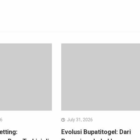
26
July 31, 2026
etting:
Evolusi Bupatitogel: Dari