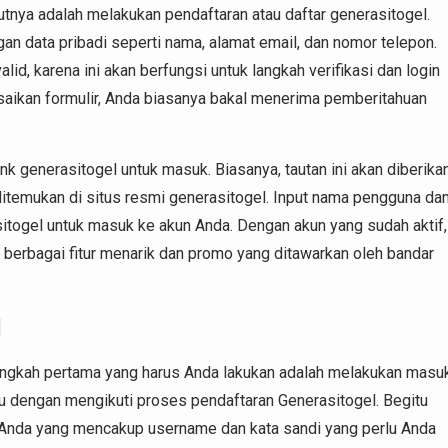
tnya adalah melakukan pendaftaran atau daftar generasitogel.
n data pribadi seperti nama, alamat email, dan nomor telepon.
lid, karena ini akan berfungsi untuk langkah verifikasi dan login
aikan formulir, Anda biasanya bakal menerima pemberitahuan
nk generasitogel untuk masuk. Biasanya, tautan ini akan diberika
 ditemukan di situs resmi generasitogel. Input nama pengguna da
sitogel untuk masuk ke akun Anda. Dengan akun yang sudah aktif,
 berbagai fitur menarik dan promo yang ditawarkan oleh bandar
l
langkah pertama yang harus Anda lakukan adalah melakukan masu
u dengan mengikuti proses pendaftaran Generasitogel. Begitu
 Anda yang mencakup username dan kata sandi yang perlu Anda