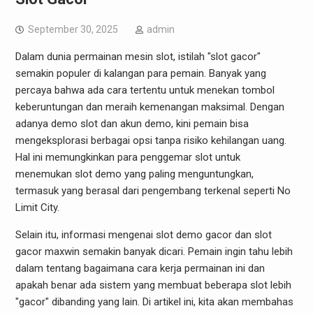
September 30, 2025
admin
Dalam dunia permainan mesin slot, istilah "slot gacor"
semakin populer di kalangan para pemain. Banyak yang
percaya bahwa ada cara tertentu untuk menekan tombol
keberuntungan dan meraih kemenangan maksimal. Dengan
adanya demo slot dan akun demo, kini pemain bisa
mengeksplorasi berbagai opsi tanpa risiko kehilangan uang.
Hal ini memungkinkan para penggemar slot untuk
menemukan slot demo yang paling menguntungkan,
termasuk yang berasal dari pengembang terkenal seperti No
Limit City.
Selain itu, informasi mengenai slot demo gacor dan slot
gacor maxwin semakin banyak dicari. Pemain ingin tahu lebih
dalam tentang bagaimana cara kerja permainan ini dan
apakah benar ada sistem yang membuat beberapa slot lebih
"gacor" dibanding yang lain. Di artikel ini, kita akan membahas