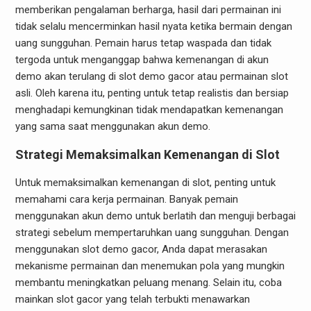
memberikan pengalaman berharga, hasil dari permainan ini
tidak selalu mencerminkan hasil nyata ketika bermain dengan
uang sungguhan. Pemain harus tetap waspada dan tidak
tergoda untuk menganggap bahwa kemenangan di akun
demo akan terulang di slot demo gacor atau permainan slot
asli. Oleh karena itu, penting untuk tetap realistis dan bersiap
menghadapi kemungkinan tidak mendapatkan kemenangan
yang sama saat menggunakan akun demo.
Strategi Memaksimalkan Kemenangan di Slot
Untuk memaksimalkan kemenangan di slot, penting untuk
memahami cara kerja permainan. Banyak pemain
menggunakan akun demo untuk berlatih dan menguji berbagai
strategi sebelum mempertaruhkan uang sungguhan. Dengan
menggunakan slot demo gacor, Anda dapat merasakan
mekanisme permainan dan menemukan pola yang mungkin
membantu meningkatkan peluang menang. Selain itu, coba
mainkan slot gacor yang telah terbukti menawarkan