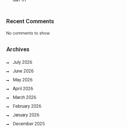
Recent Comments
No comments to show.
Archives
July 2026
June 2026
May 2026
April 2026
March 2026
February 2026
January 2026
December 2025