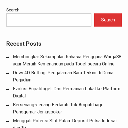
Search
Search
Recent Posts
Membongkar Sekumpulan Rahasia Pengguna Warga88
agar Meraih Kemenangan pada Togel secara Online
Dewi 4D Betting: Pengalaman Baru Terkini di Dunia
Perjudian
Evolusi Bupatitogel: Dari Permainan Lokal ke Platform
Digital
Bersenang-senang Bertaruh: Trik Ampuh bagi
Penggemar Jeniuspoker
Menggali Potensi Slot Pulsa: Deposit Pulsa Indosat
dan Tri