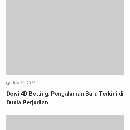
July 31, 2026
Dewi 4D Betting: Pengalaman Baru Terkini di
Dunia Perjudian