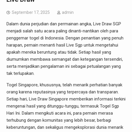
September 17, 2025
admin
Dalam dunia perjudian dan permainan angka, Live Draw SGP
menjadi salah satu acara paling dinanti-nantikan oleh para
penggemar togel di Indonesia. Dengan penantian yang penuh
harapan, pemain menanti hasil Live Sgp untuk mengetahui
apakah mereka beruntung atau tidak. Setiap hasil yang
diumumkan membawa semangat dan ketegangan tersendiri,
serta menjadikan pengalaman ini sebagai petualangan yang
tak terlupakan.
Togel Singapore, khususnya, telah menarik perhatian banyak
orang karena reputasinya yang terpercaya dan transparan.
Setiap hari, Live Draw Singapore memberikan informasi terkini
mengenai hasil yang ditunggu-tunggu, termasuk Togel Sgp
Hari Ini. Dalam mengikuti acara ini, para pemain merasa
terhubung dengan komunitas yang lebih besar, berbagi
keberuntungan, dan sekaligus mengeksplorasi dunia menarik