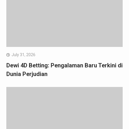
July 31, 2026
Dewi 4D Betting: Pengalaman Baru Terkini di
Dunia Perjudian