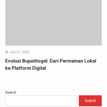
July 31, 2026
Evolusi Bupatitogel: Dari Permainan Lokal
ke Platform Digital
Search
Search