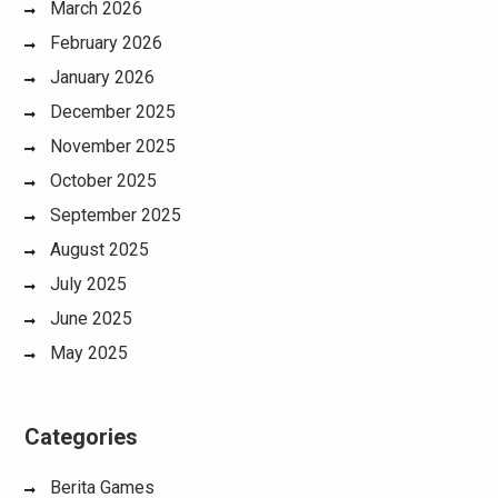
March 2026
February 2026
January 2026
December 2025
November 2025
October 2025
September 2025
August 2025
July 2025
June 2025
May 2025
Categories
Berita Games