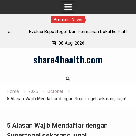
Breaking News
Evolusi Bupatitogel: Dari Permainan Lokal ke Platform
B
Digital
08 Aug, 2026
Skip
share4health.com
to
content
Home
2025
October
5 Alasan Wajib Mendaftar dengan Supertogel sekarang juga!
5 Alasan Wajib Mendaftar dengan
Supertogel sekarang juga!