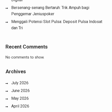
Bersenang-senang Bertaruh: Trik Ampuh bagi
Penggemar Jeniuspoker
Menggali Potensi Slot Pulsa: Deposit Pulsa Indosat
dan Tri
Recent Comments
No comments to show.
Archives
July 2026
June 2026
May 2026
April 2026