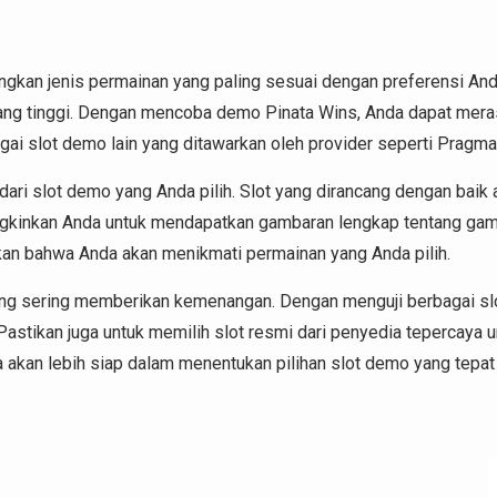
kan jenis permainan yang paling sesuai dengan preferensi Anda.
g tinggi. Dengan mencoba demo Pinata Wins, Anda dapat merasak
ai slot demo lain yang ditawarkan oleh provider seperti Pragma
ra dari slot demo yang Anda pilih. Slot yang dirancang dengan b
gkinkan Anda untuk mendapatkan gambaran lengkap tentang ga
kan bahwa Anda akan menikmati permainan yang Anda pilih.
 yang sering memberikan kemenangan. Dengan menguji berbagai 
astikan juga untuk memilih slot resmi dari penyedia tepercaya
akan lebih siap dalam menentukan pilihan slot demo yang tepat 