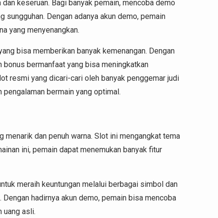
na dan keseruan. Bagi banyak pemain, mencoba demo
ng sungguhan. Dengan adanya akun demo, pemain
sana yang menyenangkan.
or yang bisa memberikan banyak kemenangan. Dengan
an bonus bermanfaat yang bisa meningkatkan
ot resmi yang dicari-cari oleh banyak penggemar judi
ih pengalaman bermain yang optimal.
 menarik dan penuh warna. Slot ini mengangkat tema
inan ini, pemain dapat menemukan banyak fitur
tuk meraih keuntungan melalui berbagai simbol dan
t. Dengan hadirnya akun demo, pemain bisa mencoba
 uang asli.