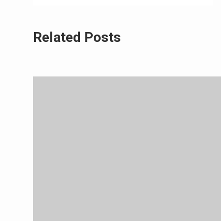
navigation
Related Posts