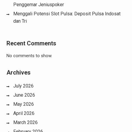
Penggemar Jeniuspoker
Menggali Potensi Slot Pulsa: Deposit Pulsa Indosat
dan Tri
Recent Comments
No comments to show.
Archives
July 2026
June 2026
May 2026
April 2026
March 2026
February 2026