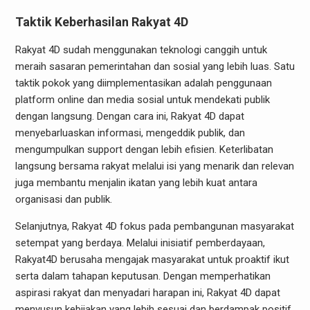
Taktik Keberhasilan Rakyat 4D
Rakyat 4D sudah menggunakan teknologi canggih untuk
meraih sasaran pemerintahan dan sosial yang lebih luas. Satu
taktik pokok yang diimplementasikan adalah penggunaan
platform online dan media sosial untuk mendekati publik
dengan langsung. Dengan cara ini, Rakyat 4D dapat
menyebarluaskan informasi, mengeddik publik, dan
mengumpulkan support dengan lebih efisien. Keterlibatan
langsung bersama rakyat melalui isi yang menarik dan relevan
juga membantu menjalin ikatan yang lebih kuat antara
organisasi dan publik.
Selanjutnya, Rakyat 4D fokus pada pembangunan masyarakat
setempat yang berdaya. Melalui inisiatif pemberdayaan,
Rakyat4D berusaha mengajak masyarakat untuk proaktif ikut
serta dalam tahapan keputusan. Dengan memperhatikan
aspirasi rakyat dan menyadari harapan ini, Rakyat 4D dapat
menyusun kebijakan yang lebih sesuai dan berdampak positif.