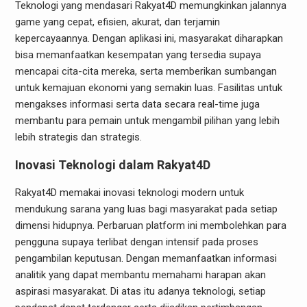
Teknologi yang mendasari Rakyat4D memungkinkan jalannya
game yang cepat, efisien, akurat, dan terjamin
kepercayaannya. Dengan aplikasi ini, masyarakat diharapkan
bisa memanfaatkan kesempatan yang tersedia supaya
mencapai cita-cita mereka, serta memberikan sumbangan
untuk kemajuan ekonomi yang semakin luas. Fasilitas untuk
mengakses informasi serta data secara real-time juga
membantu para pemain untuk mengambil pilihan yang lebih
lebih strategis dan strategis.
Inovasi Teknologi dalam Rakyat4D
Rakyat4D memakai inovasi teknologi modern untuk
mendukung sarana yang luas bagi masyarakat pada setiap
dimensi hidupnya. Perbaruan platform ini membolehkan para
pengguna supaya terlibat dengan intensif pada proses
pengambilan keputusan. Dengan memanfaatkan informasi
analitik yang dapat membantu memahami harapan akan
aspirasi masyarakat. Di atas itu adanya teknologi, setiap