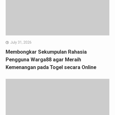
July 31, 2026
Membongkar Sekumpulan Rahasia
Pengguna Warga88 agar Meraih
Kemenangan pada Togel secara Online