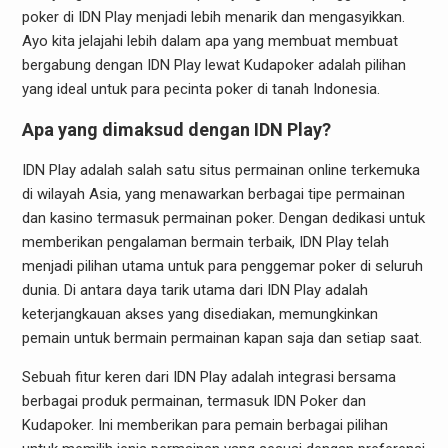
poker di IDN Play menjadi lebih menarik dan mengasyikkan.
Ayo kita jelajahi lebih dalam apa yang membuat membuat
bergabung dengan IDN Play lewat Kudapoker adalah pilihan
yang ideal untuk para pecinta poker di tanah Indonesia.
Apa yang dimaksud dengan IDN Play?
IDN Play adalah salah satu situs permainan online terkemuka
di wilayah Asia, yang menawarkan berbagai tipe permainan
dan kasino termasuk permainan poker. Dengan dedikasi untuk
memberikan pengalaman bermain terbaik, IDN Play telah
menjadi pilihan utama untuk para penggemar poker di seluruh
dunia. Di antara daya tarik utama dari IDN Play adalah
keterjangkauan akses yang disediakan, memungkinkan
pemain untuk bermain permainan kapan saja dan setiap saat.
Sebuah fitur keren dari IDN Play adalah integrasi bersama
berbagai produk permainan, termasuk IDN Poker dan
Kudapoker. Ini memberikan para pemain berbagai pilihan