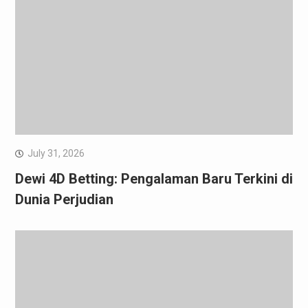
July 31, 2026
Dewi 4D Betting: Pengalaman Baru Terkini di
Dunia Perjudian