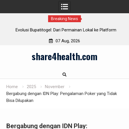
Breaking News
Evolusi Bupatitogel: Dari Permainan Lokal ke Platform
B
Digital
07 Aug, 2026
Skip
share4health.com
to
content
Home
2025
November
Bergabung dengan IDN Play: Pengalaman Poker yang Tidak
Bisa Dilupakan
Bergabung dengan IDN Play: