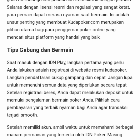
Selaras dengan lisensi resmi dan regulasi yang sangat ketat,
para pemain dapat merasa nyaman saat bermain. Ini adalah
unsur penting yang membuat Kudapoker.com merupakan
pilihan utama bagi para penggemar poker online yang
mencari situs platform yang handal yang baik.
Tips Gabung dan Bermain
Saat masuk dengan IDN Play, langkah pertama yang perlu
Anda lakukan adalah registrasi di website resmi kudapoker.
Langkah pendaftaran cukup gampang dan cepat. Jangan lupa
untuk memenuhi semua data yang diperlukan secara tepat.
Setelah registrasi beres, Anda dapat melakukan deposit untuk
memulai pengalaman bermain poker Anda. Pilihlah cara
pembayaran yang terbaik nyaman bagi Anda agar transaksi
terjadi smooth.
Setelah memiliki akun, ambil waktu untuk memahami berbagai
macam permainan yang tersedia oleh IDN Poker. Masing-