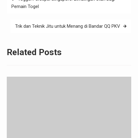
navigation
Pemain Togel
Trik dan Teknik Jitu untuk Menang di Bandar QQ PKV
Related Posts