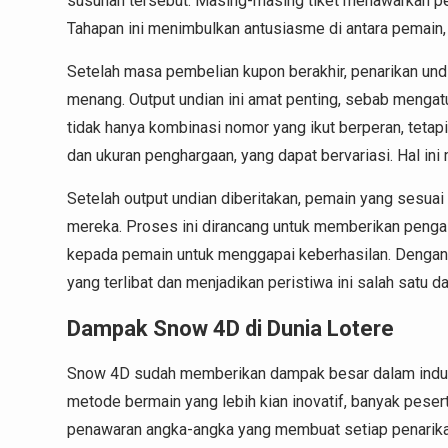
susunan tersebut. Masing-masing tiket menawarkan pel
Tahapan ini menimbulkan antusiasme di antara pemain, 
Setelah masa pembelian kupon berakhir, penarikan un
menang. Output undian ini amat penting, sebab mengat
tidak hanya kombinasi nomor yang ikut berperan, tetap
dan ukuran penghargaan, yang dapat bervariasi. Hal in
Setelah output undian diberitakan, pemain yang sesua
mereka. Proses ini dirancang untuk memberikan pen
kepada pemain untuk menggapai keberhasilan. Dengan
yang terlibat dan menjadikan peristiwa ini salah satu da
Dampak Snow 4D di Dunia Lotere
Snow 4D sudah memberikan dampak besar dalam industri
metode bermain yang lebih kian inovatif, banyak peserta
penawaran angka-angka yang membuat setiap penarikan 