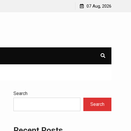
mpuh bagi
Membongkar Sekumpulan Rahasia Pengguna 
07 Aug, 2026
agar Meraih Kemenangan pada Togel secara O
Search
Search
Recent Posts