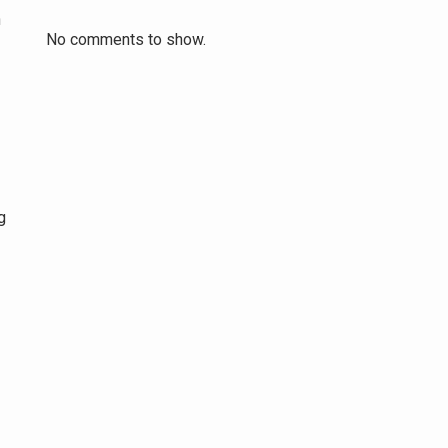
h
No comments to show.
g