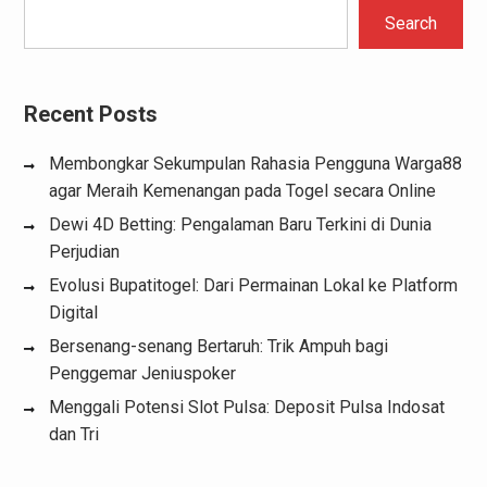
Search
Recent Posts
Membongkar Sekumpulan Rahasia Pengguna Warga88
agar Meraih Kemenangan pada Togel secara Online
Dewi 4D Betting: Pengalaman Baru Terkini di Dunia
Perjudian
Evolusi Bupatitogel: Dari Permainan Lokal ke Platform
Digital
Bersenang-senang Bertaruh: Trik Ampuh bagi
Penggemar Jeniuspoker
Menggali Potensi Slot Pulsa: Deposit Pulsa Indosat
dan Tri