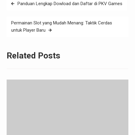
Post
Panduan Lengkap Dowload dan Daftar di PKV Games
navigation
Permainan Slot yang Mudah Menang: Taktik Cerdas
untuk Player Baru
Related Posts