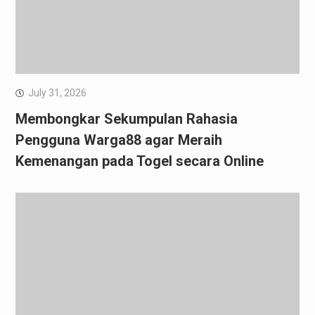
July 31, 2026
Membongkar Sekumpulan Rahasia
Pengguna Warga88 agar Meraih
Kemenangan pada Togel secara Online