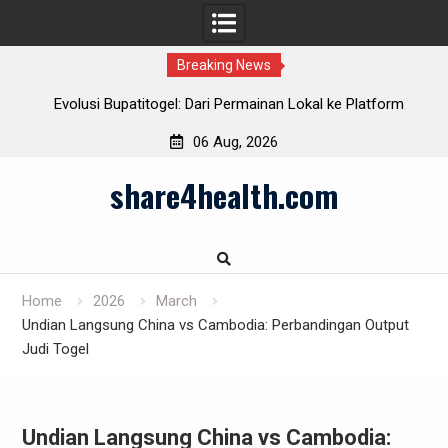
Breaking News
Evolusi Bupatitogel: Dari Permainan Lokal ke Platform
B
Digital
06 Aug, 2026
Skip
share4health.com
to
content
Home
2026
March
Undian Langsung China vs Cambodia: Perbandingan Output
Judi Togel
Undian Langsung China vs Cambodia: