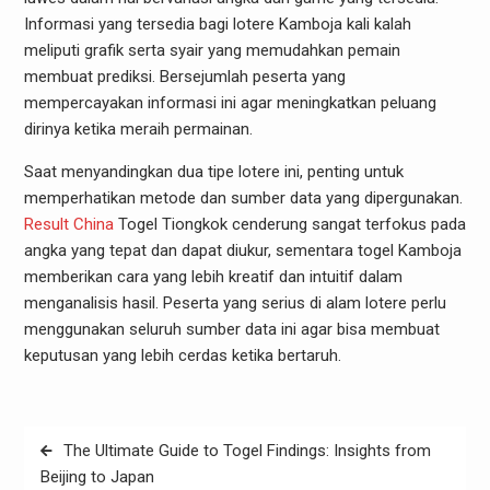
Informasi yang tersedia bagi lotere Kamboja kali kalah
meliputi grafik serta syair yang memudahkan pemain
membuat prediksi. Bersejumlah peserta yang
mempercayakan informasi ini agar meningkatkan peluang
dirinya ketika meraih permainan.
Saat menyandingkan dua tipe lotere ini, penting untuk
memperhatikan metode dan sumber data yang dipergunakan.
Result China
Togel Tiongkok cenderung sangat terfokus pada
angka yang tepat dan dapat diukur, sementara togel Kamboja
memberikan cara yang lebih kreatif dan intuitif dalam
menganalisis hasil. Peserta yang serius di alam lotere perlu
menggunakan seluruh sumber data ini agar bisa membuat
keputusan yang lebih cerdas ketika bertaruh.
Post
The Ultimate Guide to Togel Findings: Insights from
navigation
Beijing to Japan