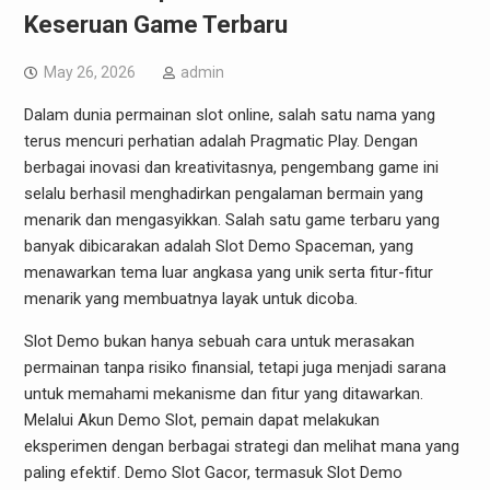
Keseruan Game Terbaru
May 26, 2026
admin
Dalam dunia permainan slot online, salah satu nama yang
terus mencuri perhatian adalah Pragmatic Play. Dengan
berbagai inovasi dan kreativitasnya, pengembang game ini
selalu berhasil menghadirkan pengalaman bermain yang
menarik dan mengasyikkan. Salah satu game terbaru yang
banyak dibicarakan adalah Slot Demo Spaceman, yang
menawarkan tema luar angkasa yang unik serta fitur-fitur
menarik yang membuatnya layak untuk dicoba.
Slot Demo bukan hanya sebuah cara untuk merasakan
permainan tanpa risiko finansial, tetapi juga menjadi sarana
untuk memahami mekanisme dan fitur yang ditawarkan.
Melalui Akun Demo Slot, pemain dapat melakukan
eksperimen dengan berbagai strategi dan melihat mana yang
paling efektif. Demo Slot Gacor, termasuk Slot Demo