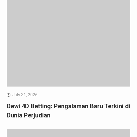
July 31, 2026
Dewi 4D Betting: Pengalaman Baru Terkini di
Dunia Perjudian