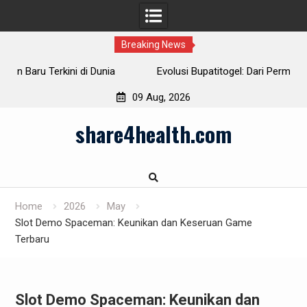
Breaking News
Evolusi Bupatitogel: Dari Permainan Lokal ke Platform
B
Digital
09 Aug, 2026
Skip
share4health.com
to
content
Home
2026
May
Slot Demo Spaceman: Keunikan dan Keseruan Game
Terbaru
Slot Demo Spaceman: Keunikan dan