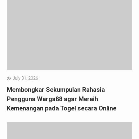
July 31, 2026
Membongkar Sekumpulan Rahasia
Pengguna Warga88 agar Meraih
Kemenangan pada Togel secara Online