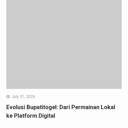
July 31, 2026
Evolusi Bupatitogel: Dari Permainan Lokal
ke Platform Digital