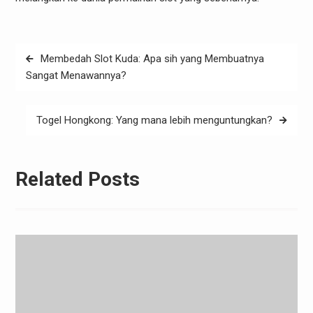
Post
Membedah Slot Kuda: Apa sih yang Membuatnya
navigation
Sangat Menawannya?
Togel Hongkong: Yang mana lebih menguntungkan?
Related Posts