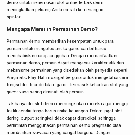
demo untuk menemukan slot online terbaik demi
meningkatkan peluang Anda meraih kemenangan.
spintax
Mengapa Memilih Permainan Demo?
Permainan demo memberikan kesempatan untuk para
pemain untuk mengetes aneka game sambil harus
menghabiskan uang sungguhan. Dengan memanfaatkan
permainan demo, pemain dapat mengenali karakteristik dan
mekanisme permainan yang disediakan oleh penyedia seperti
Pragmatic Play. Hal ini sangat berguna untuk mengetahui cara
fungsi fitur-fitur di dalam game, termasuk kehadiran slot yang
gacor yang sering diminati oleh pemain.
Tak hanya itu, slot demo memungkinkan mereka agar menguji
taktik sendiri tanpa harus risiko keuangan. Dalam jagat slot
daring, output seringkali tidak dapat diprediksi, sehingga
berlatihlah menggunakan permainan demo pragmatic bisa
memberikan wawasan yang sangat berguna. Dengan