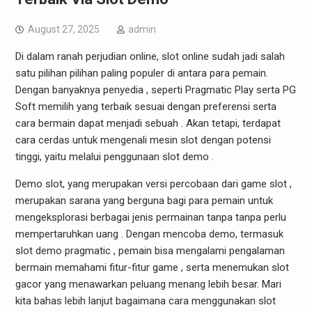
August 27, 2025
admin
Di dalam ranah perjudian online, slot online sudah jadi salah
satu pilihan pilihan paling populer di antara para pemain.
Dengan banyaknya penyedia , seperti Pragmatic Play serta PG
Soft memilih yang terbaik sesuai dengan preferensi serta
cara bermain dapat menjadi sebuah . Akan tetapi, terdapat
cara cerdas untuk mengenali mesin slot dengan potensi
tinggi, yaitu melalui penggunaan slot demo .
Demo slot, yang merupakan versi percobaan dari game slot ,
merupakan sarana yang berguna bagi para pemain untuk
mengeksplorasi berbagai jenis permainan tanpa tanpa perlu
mempertaruhkan uang . Dengan mencoba demo, termasuk
slot demo pragmatic , pemain bisa mengalami pengalaman
bermain memahami fitur-fitur game , serta menemukan slot
gacor yang menawarkan peluang menang lebih besar. Mari
kita bahas lebih lanjut bagaimana cara menggunakan slot