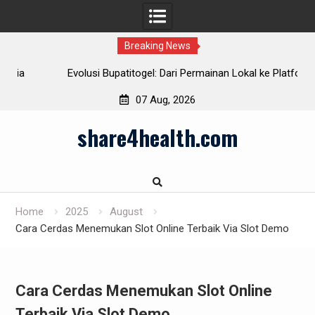
Breaking News
Evolusi Bupatitogel: Dari Permainan Lokal ke Platform
B
Digital
07 Aug, 2026
Skip
share4health.com
to
content
Home
2025
August
Cara Cerdas Menemukan Slot Online Terbaik Via Slot Demo
Cara Cerdas Menemukan Slot Online
Terbaik Via Slot Demo