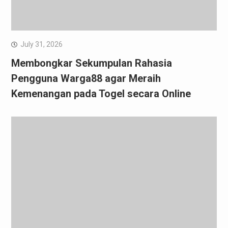
July 31, 2026
Membongkar Sekumpulan Rahasia
Pengguna Warga88 agar Meraih
Kemenangan pada Togel secara Online