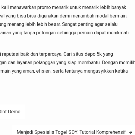
ing kali menawarkan promo menarik untuk menarik lebih banyak
wal yang bisa bisa digunakan demi menambah modal bermain,
g menang lebih lebih besar. Sangat penting agar selalu
mainan yang tanpa potongan sehingga pemain dapat menikmati
 reputasi baik dan terpercaya. Cari situs depo 5k yang
ngan dan layanan pelanggan yang siap membantu. Dengan memili
main yang aman, efisien, serta tentunya mengasyikkan ketika
 Slot Demo
Menjadi Spesialis Togel SDY: Tutorial Komprehensif