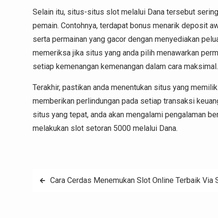
Selain itu, situs-situs slot melalui Dana tersebut ser
pemain. Contohnya, terdapat bonus menarik deposit a
serta permainan yang gacor dengan menyediakan peluan
memeriksa jika situs yang anda pilih menawarkan per
setiap kemenangan kemenangan dalam cara maksimal.
Terakhir, pastikan anda menentukan situs yang memiliki
memberikan perlindungan pada setiap transaksi keua
situs yang tepat, anda akan mengalami pengalaman ber
melakukan slot setoran 5000 melalui Dana.
Post
Cara Cerdas Menemukan Slot Online Terbaik Via
navigation