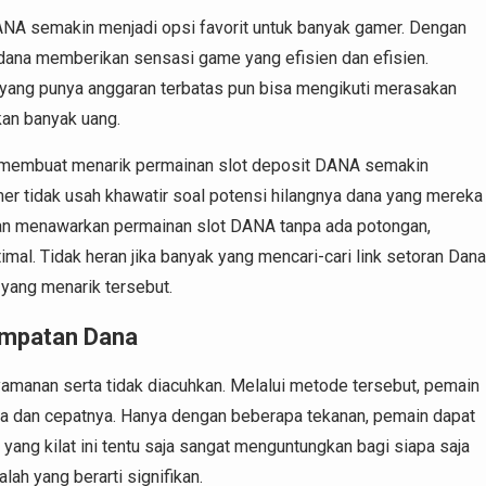
DANA semakin menjadi opsi favorit untuk banyak gamer. Dengan
dana memberikan sensasi game yang efisien dan efisien.
in yang punya anggaran terbatas pun bisa mengikuti merasakan
an banyak uang.
g membuat menarik permainan slot deposit DANA semakin
mer tidak usah khawatir soal potensi hilangnya dana yang mereka
rkan menawarkan permainan slot DANA tanpa ada potongan,
imal. Tidak heran jika banyak yang mencari-cari link setoran Dana
yang menarik tersebut.
mpatan Dana
anan serta tidak diacuhkan. Melalui metode tersebut, pemain
a dan cepatnya. Hanya dengan beberapa tekanan, pemain dapat
ang kilat ini tentu saja sangat menguntungkan bagi siapa saja
ah yang berarti signifikan.