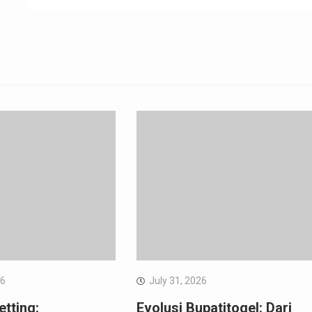
26
July 31, 2026
etting:
Evolusi Bupatitogel: Dari