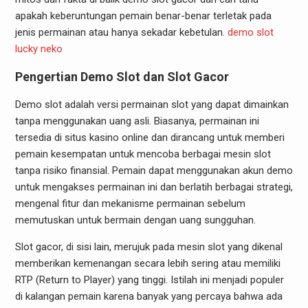
apakah keberuntungan pemain benar-benar terletak pada
jenis permainan atau hanya sekadar kebetulan.
demo slot
lucky neko
Pengertian Demo Slot dan Slot Gacor
Demo slot adalah versi permainan slot yang dapat dimainkan
tanpa menggunakan uang asli. Biasanya, permainan ini
tersedia di situs kasino online dan dirancang untuk memberi
pemain kesempatan untuk mencoba berbagai mesin slot
tanpa risiko finansial. Pemain dapat menggunakan akun demo
untuk mengakses permainan ini dan berlatih berbagai strategi,
mengenal fitur dan mekanisme permainan sebelum
memutuskan untuk bermain dengan uang sungguhan.
Slot gacor, di sisi lain, merujuk pada mesin slot yang dikenal
memberikan kemenangan secara lebih sering atau memiliki
RTP (Return to Player) yang tinggi. Istilah ini menjadi populer
di kalangan pemain karena banyak yang percaya bahwa ada