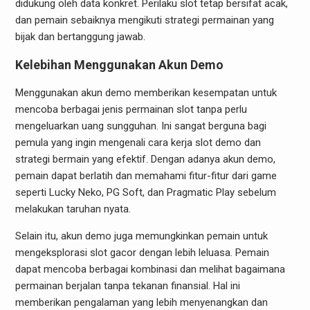
didukung oleh data konkret. Perilaku slot tetap bersifat acak,
dan pemain sebaiknya mengikuti strategi permainan yang
bijak dan bertanggung jawab.
Kelebihan Menggunakan Akun Demo
Menggunakan akun demo memberikan kesempatan untuk
mencoba berbagai jenis permainan slot tanpa perlu
mengeluarkan uang sungguhan. Ini sangat berguna bagi
pemula yang ingin mengenali cara kerja slot demo dan
strategi bermain yang efektif. Dengan adanya akun demo,
pemain dapat berlatih dan memahami fitur-fitur dari game
seperti Lucky Neko, PG Soft, dan Pragmatic Play sebelum
melakukan taruhan nyata.
Selain itu, akun demo juga memungkinkan pemain untuk
mengeksplorasi slot gacor dengan lebih leluasa. Pemain
dapat mencoba berbagai kombinasi dan melihat bagaimana
permainan berjalan tanpa tekanan finansial. Hal ini
memberikan pengalaman yang lebih menyenangkan dan