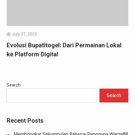
July 31, 2026
Evolusi Bupatitogel: Dari Permainan Lokal
ke Platform Digital
Search
Search
Recent Posts
Membongkar Sekumpulan Rahasia Pengguna Warga88