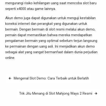
mengurangi risiko kehilangan uang saat mencoba slot baru
seperti x4000 atau game lainnya.
Akun demo juga dapat digunakan untuk menguji kestabilan
koneksi internet dan perangkat yang digunakan untuk
bermain. Dengan bermain di slot resmi melalui akun demo,
pemain dapat memastikan bahwa mereka mendapatkan
pengalaman bermain yang optimal sebelum terjun langsung
ke permainan dengan uang asli. Ini menjadikan akun demo
sebagai alat yang sangat bermanfaat dalam dunia perjudian
online.
Post
Mengenal Slot Demo: Cara Terbaik untuk Berlatih
navigation
Trik Jitu Menang di Slot Mahjong Ways 2 Resmi