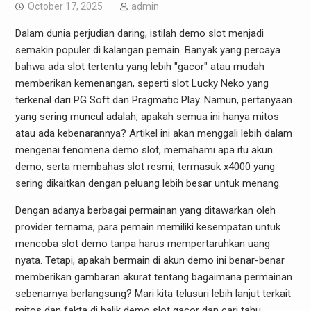
October 17, 2025
admin
Dalam dunia perjudian daring, istilah demo slot menjadi
semakin populer di kalangan pemain. Banyak yang percaya
bahwa ada slot tertentu yang lebih "gacor" atau mudah
memberikan kemenangan, seperti slot Lucky Neko yang
terkenal dari PG Soft dan Pragmatic Play. Namun, pertanyaan
yang sering muncul adalah, apakah semua ini hanya mitos
atau ada kebenarannya? Artikel ini akan menggali lebih dalam
mengenai fenomena demo slot, memahami apa itu akun
demo, serta membahas slot resmi, termasuk x4000 yang
sering dikaitkan dengan peluang lebih besar untuk menang.
Dengan adanya berbagai permainan yang ditawarkan oleh
provider ternama, para pemain memiliki kesempatan untuk
mencoba slot demo tanpa harus mempertaruhkan uang
nyata. Tetapi, apakah bermain di akun demo ini benar-benar
memberikan gambaran akurat tentang bagaimana permainan
sebenarnya berlangsung? Mari kita telusuri lebih lanjut terkait
mitos dan fakta di balik demo slot gacor dan cari tahu