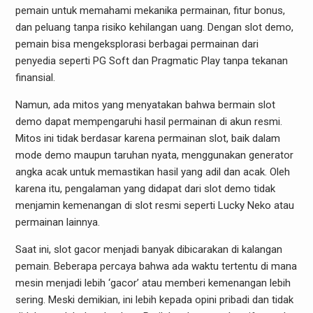
pemain untuk memahami mekanika permainan, fitur bonus,
dan peluang tanpa risiko kehilangan uang. Dengan slot demo,
pemain bisa mengeksplorasi berbagai permainan dari
penyedia seperti PG Soft dan Pragmatic Play tanpa tekanan
finansial.
Namun, ada mitos yang menyatakan bahwa bermain slot
demo dapat mempengaruhi hasil permainan di akun resmi.
Mitos ini tidak berdasar karena permainan slot, baik dalam
mode demo maupun taruhan nyata, menggunakan generator
angka acak untuk memastikan hasil yang adil dan acak. Oleh
karena itu, pengalaman yang didapat dari slot demo tidak
menjamin kemenangan di slot resmi seperti Lucky Neko atau
permainan lainnya.
Saat ini, slot gacor menjadi banyak dibicarakan di kalangan
pemain. Beberapa percaya bahwa ada waktu tertentu di mana
mesin menjadi lebih ‘gacor’ atau memberi kemenangan lebih
sering. Meski demikian, ini lebih kepada opini pribadi dan tidak