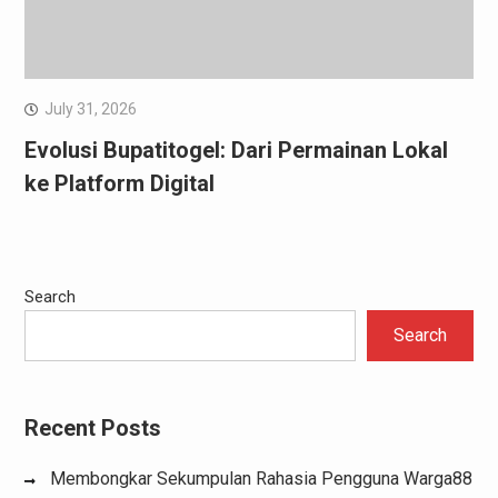
July 31, 2026
Evolusi Bupatitogel: Dari Permainan Lokal
ke Platform Digital
Search
Search
Recent Posts
Membongkar Sekumpulan Rahasia Pengguna Warga88