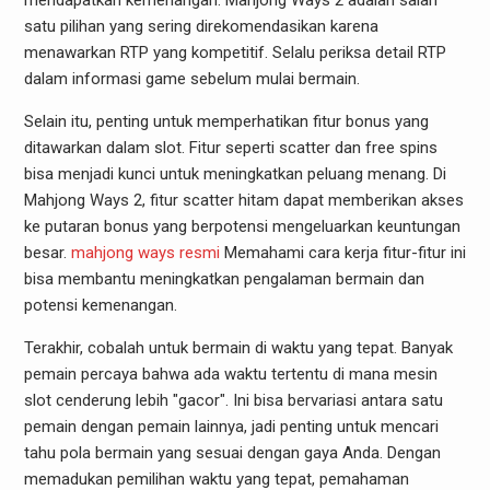
mendapatkan kemenangan. Mahjong Ways 2 adalah salah
satu pilihan yang sering direkomendasikan karena
menawarkan RTP yang kompetitif. Selalu periksa detail RTP
dalam informasi game sebelum mulai bermain.
Selain itu, penting untuk memperhatikan fitur bonus yang
ditawarkan dalam slot. Fitur seperti scatter dan free spins
bisa menjadi kunci untuk meningkatkan peluang menang. Di
Mahjong Ways 2, fitur scatter hitam dapat memberikan akses
ke putaran bonus yang berpotensi mengeluarkan keuntungan
besar.
mahjong ways resmi
Memahami cara kerja fitur-fitur ini
bisa membantu meningkatkan pengalaman bermain dan
potensi kemenangan.
Terakhir, cobalah untuk bermain di waktu yang tepat. Banyak
pemain percaya bahwa ada waktu tertentu di mana mesin
slot cenderung lebih "gacor". Ini bisa bervariasi antara satu
pemain dengan pemain lainnya, jadi penting untuk mencari
tahu pola bermain yang sesuai dengan gaya Anda. Dengan
memadukan pemilihan waktu yang tepat, pemahaman