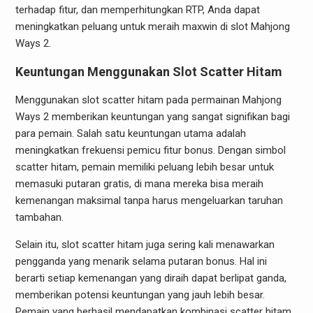
terhadap fitur, dan memperhitungkan RTP, Anda dapat
meningkatkan peluang untuk meraih maxwin di slot Mahjong
Ways 2.
Keuntungan Menggunakan Slot Scatter Hitam
Menggunakan slot scatter hitam pada permainan Mahjong
Ways 2 memberikan keuntungan yang sangat signifikan bagi
para pemain. Salah satu keuntungan utama adalah
meningkatkan frekuensi pemicu fitur bonus. Dengan simbol
scatter hitam, pemain memiliki peluang lebih besar untuk
memasuki putaran gratis, di mana mereka bisa meraih
kemenangan maksimal tanpa harus mengeluarkan taruhan
tambahan.
Selain itu, slot scatter hitam juga sering kali menawarkan
pengganda yang menarik selama putaran bonus. Hal ini
berarti setiap kemenangan yang diraih dapat berlipat ganda,
memberikan potensi keuntungan yang jauh lebih besar.
Pemain yang berhasil mendapatkan kombinasi scatter hitam