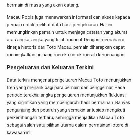
bermain di masa yang akan datang.
Macau Pools juga menawarkan informasi dan akses kepada
pemain untuk melihat data hasil pengeluaran. Hal ini
memungkinkan pemain untuk menjaga catatan yang akurat
atas angka-angka yang telah muncul. Dengan memahami
kinerja historis dari Toto Macau, pemain diharapkan dapat
meningkatkan peluang mereka untuk meraih kemenangan.
Pengeluaran dan Keluaran Terkini
Data terkini mengenai pengeluaran Macau Toto menunjukkan
tren yang menarik bagi para pemain dan penggemar. Pada
periode terakhir, angka pengeluaran menunjukkan fluktuasi
yang signifikan yang mempengaruhi hasil permainan. Banyak
pengunjung dan petaruh yang semakin antusias mengikuti
perkembangan terbaru, sehingga menjadikan Macau Toto
sebagai salah satu pilihan utama dalam permainan lotere di
kawasan ini.