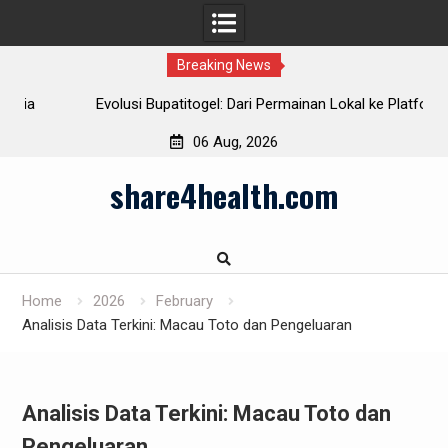
Breaking News
Evolusi Bupatitogel: Dari Permainan Lokal ke Platform
B
Digital
06 Aug, 2026
Skip
share4health.com
to
content
Home
2026
February
Analisis Data Terkini: Macau Toto dan Pengeluaran
Analisis Data Terkini: Macau Toto dan
Pengeluaran