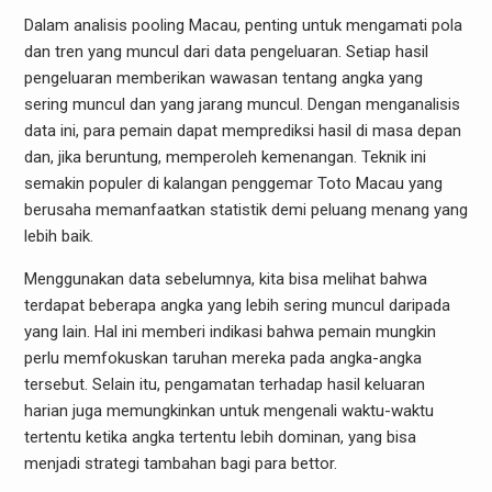
Dalam analisis pooling Macau, penting untuk mengamati pola
dan tren yang muncul dari data pengeluaran. Setiap hasil
pengeluaran memberikan wawasan tentang angka yang
sering muncul dan yang jarang muncul. Dengan menganalisis
data ini, para pemain dapat memprediksi hasil di masa depan
dan, jika beruntung, memperoleh kemenangan. Teknik ini
semakin populer di kalangan penggemar Toto Macau yang
berusaha memanfaatkan statistik demi peluang menang yang
lebih baik.
Menggunakan data sebelumnya, kita bisa melihat bahwa
terdapat beberapa angka yang lebih sering muncul daripada
yang lain. Hal ini memberi indikasi bahwa pemain mungkin
perlu memfokuskan taruhan mereka pada angka-angka
tersebut. Selain itu, pengamatan terhadap hasil keluaran
harian juga memungkinkan untuk mengenali waktu-waktu
tertentu ketika angka tertentu lebih dominan, yang bisa
menjadi strategi tambahan bagi para bettor.