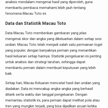
analisis mendalam mengenai hasil yang diperoleh, guna
membantu pembaca memahami lebih jauh tentang
fenomena Macau Toto ini.
Data dan Statistik Macau Toto
Data Macau Toto memberikan gambaran yang jelas
mengenai skor dan angka yang dikeluarkan dalam setiap sesi
undian. Macau Toto telah menjadi salah satu permainan togel
yang populer, dengan banyaknya pemain yang menantikan
hasil keluaran setiap harinya. Statistik pengeluaran ini penting
untuk analisis dan strategi taruhan, sehingga dapat
membantu pemain dalam membuat keputusan yang lebih
baik.
Setiap hari, Macau Keluaran mencatat hasil dari undian yang
diadakan. Data ini mencakup angka-angka yang berhasil
ditarik serta waktu dan tanggal pengeluaran. Dengan
memantau statistik ini, para pemain dapat melihat pola atau
tren yang mungkin terjadi, yang bisa dijadikan acuan ketika