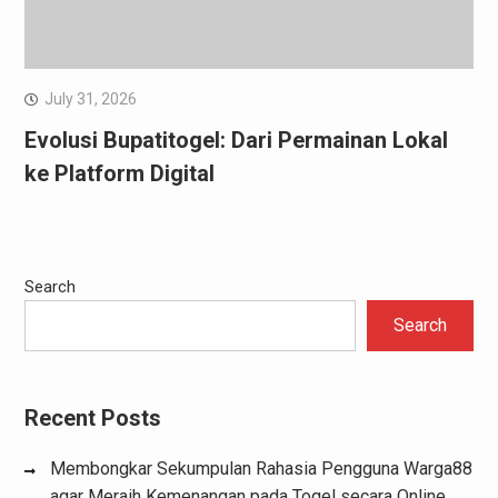
July 31, 2026
Evolusi Bupatitogel: Dari Permainan Lokal
ke Platform Digital
Search
Search
Recent Posts
Membongkar Sekumpulan Rahasia Pengguna Warga88
agar Meraih Kemenangan pada Togel secara Online