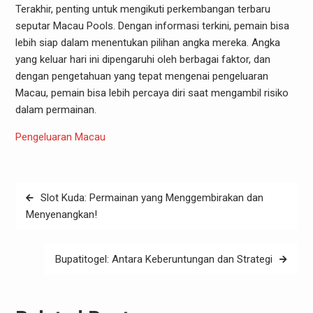
Terakhir, penting untuk mengikuti perkembangan terbaru
seputar Macau Pools. Dengan informasi terkini, pemain bisa
lebih siap dalam menentukan pilihan angka mereka. Angka
yang keluar hari ini dipengaruhi oleh berbagai faktor, dan
dengan pengetahuan yang tepat mengenai pengeluaran
Macau, pemain bisa lebih percaya diri saat mengambil risiko
dalam permainan.
Pengeluaran Macau
Post
Slot Kuda: Permainan yang Menggembirakan dan
navigation
Menyenangkan!
Bupatitogel: Antara Keberuntungan dan Strategi