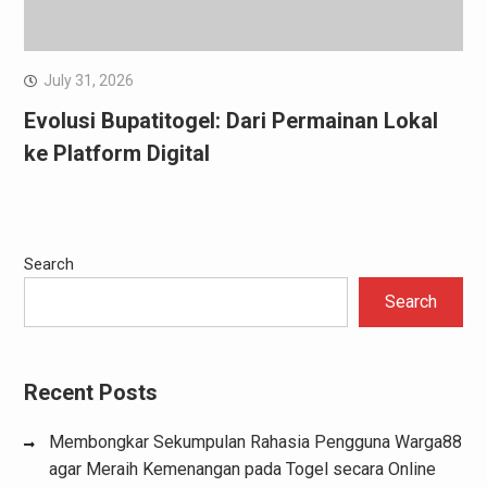
July 31, 2026
Evolusi Bupatitogel: Dari Permainan Lokal
ke Platform Digital
Search
Search
Recent Posts
Membongkar Sekumpulan Rahasia Pengguna Warga88
agar Meraih Kemenangan pada Togel secara Online