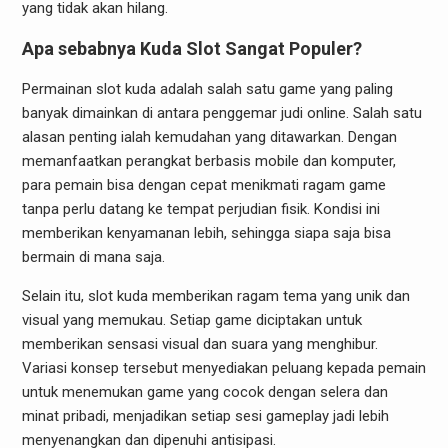
yang tidak akan hilang.
Apa sebabnya Kuda Slot Sangat Populer?
Permainan slot kuda adalah salah satu game yang paling
banyak dimainkan di antara penggemar judi online. Salah satu
alasan penting ialah kemudahan yang ditawarkan. Dengan
memanfaatkan perangkat berbasis mobile dan komputer,
para pemain bisa dengan cepat menikmati ragam game
tanpa perlu datang ke tempat perjudian fisik. Kondisi ini
memberikan kenyamanan lebih, sehingga siapa saja bisa
bermain di mana saja.
Selain itu, slot kuda memberikan ragam tema yang unik dan
visual yang memukau. Setiap game diciptakan untuk
memberikan sensasi visual dan suara yang menghibur.
Variasi konsep tersebut menyediakan peluang kepada pemain
untuk menemukan game yang cocok dengan selera dan
minat pribadi, menjadikan setiap sesi gameplay jadi lebih
menyenangkan dan dipenuhi antisipasi.