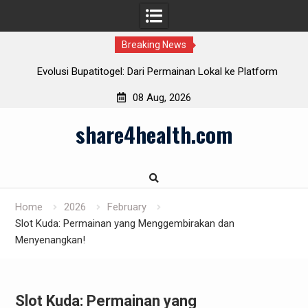
Breaking News
Evolusi Bupatitogel: Dari Permainan Lokal ke Platform
B
Digital
08 Aug, 2026
Skip
share4health.com
to
content
Home
2026
February
Slot Kuda: Permainan yang Menggembirakan dan
Menyenangkan!
Slot Kuda: Permainan yang