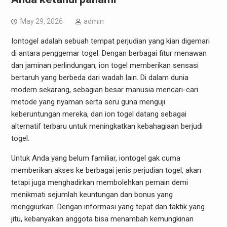
May 29, 2026
admin
Iontogel adalah sebuah tempat perjudian yang kian digemari
di antara penggemar togel. Dengan berbagai fitur menawan
dan jaminan perlindungan, ion togel memberikan sensasi
bertaruh yang berbeda dari wadah lain. Di dalam dunia
modern sekarang, sebagian besar manusia mencari-cari
metode yang nyaman serta seru guna menguji
keberuntungan mereka, dan ion togel datang sebagai
alternatif terbaru untuk meningkatkan kebahagiaan berjudi
togel.
Untuk Anda yang belum familiar, iontogel gak cuma
memberikan akses ke berbagai jenis perjudian togel, akan
tetapi juga menghadirkan membolehkan pemain demi
menikmati sejumlah keuntungan dan bonus yang
menggiurkan. Dengan informasi yang tepat dan taktik yang
jitu, kebanyakan anggota bisa menambah kemungkinan