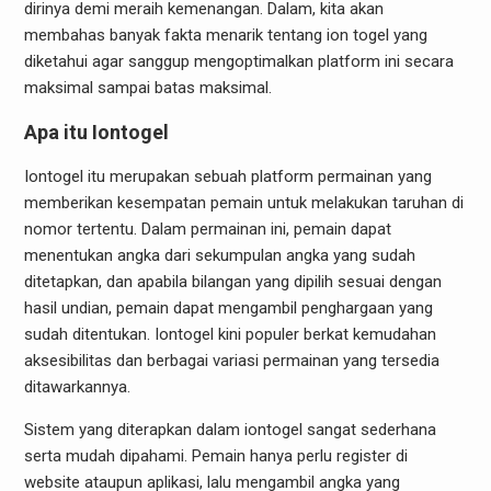
dirinya demi meraih kemenangan. Dalam, kita akan
membahas banyak fakta menarik tentang ion togel yang
diketahui agar sanggup mengoptimalkan platform ini secara
maksimal sampai batas maksimal.
Apa itu Iontogel
Iontogel itu merupakan sebuah platform permainan yang
memberikan kesempatan pemain untuk melakukan taruhan di
nomor tertentu. Dalam permainan ini, pemain dapat
menentukan angka dari sekumpulan angka yang sudah
ditetapkan, dan apabila bilangan yang dipilih sesuai dengan
hasil undian, pemain dapat mengambil penghargaan yang
sudah ditentukan. Iontogel kini populer berkat kemudahan
aksesibilitas dan berbagai variasi permainan yang tersedia
ditawarkannya.
Sistem yang diterapkan dalam iontogel sangat sederhana
serta mudah dipahami. Pemain hanya perlu register di
website ataupun aplikasi, lalu mengambil angka yang