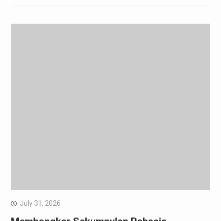
July 31, 2026