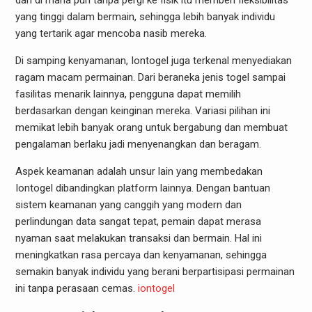
dan di mana pun tanpa pergi ke fisik itu memberi fleksibilitas
yang tinggi dalam bermain, sehingga lebih banyak individu
yang tertarik agar mencoba nasib mereka.
Di samping kenyamanan, Iontogel juga terkenal menyediakan
ragam macam permainan. Dari beraneka jenis togel sampai
fasilitas menarik lainnya, pengguna dapat memilih
berdasarkan dengan keinginan mereka. Variasi pilihan ini
memikat lebih banyak orang untuk bergabung dan membuat
pengalaman berlaku jadi menyenangkan dan beragam.
Aspek keamanan adalah unsur lain yang membedakan
Iontogel dibandingkan platform lainnya. Dengan bantuan
sistem keamanan yang canggih yang modern dan
perlindungan data sangat tepat, pemain dapat merasa
nyaman saat melakukan transaksi dan bermain. Hal ini
meningkatkan rasa percaya dan kenyamanan, sehingga
semakin banyak individu yang berani berpartisipasi permainan
ini tanpa perasaan cemas.
iontogel