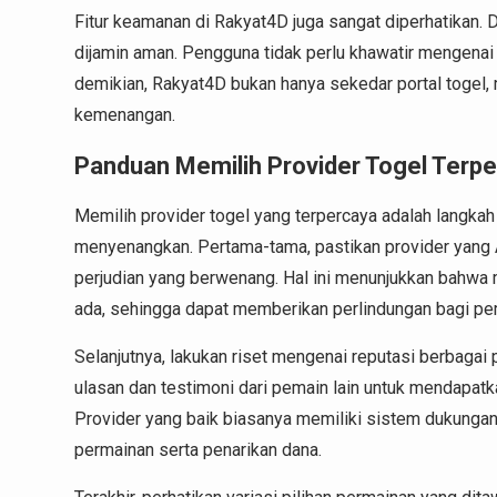
Fitur keamanan di Rakyat4D juga sangat diperhatikan. 
dijamin aman. Pengguna tidak perlu khawatir mengenai 
demikian, Rakyat4D bukan hanya sekedar portal togel,
kemenangan.
Panduan Memilih Provider Togel Terp
Memilih provider togel yang terpercaya adalah langk
menyenangkan. Pertama-tama, pastikan provider yang An
perjudian yang berwenang. Hal ini menunjukkan bahwa 
ada, sehingga dapat memberikan perlindungan bagi pe
Selanjutnya, lakukan riset mengenai reputasi berbagai p
ulasan dan testimoni dari pemain lain untuk mendapat
Provider yang baik biasanya memiliki sistem dukunga
permainan serta penarikan dana.