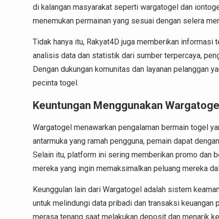
di kalangan masyarakat seperti wargatogel dan iontog
menemukan permainan yang sesuai dengan selera mer
Tidak hanya itu, Rakyat4D juga memberikan informasi t
analisis data dan statistik dari sumber terpercaya, 
Dengan dukungan komunitas dan layanan pelanggan yan
pecinta togel.
Keuntungan Menggunakan Wargatoge
Wargatogel menawarkan pengalaman bermain togel ya
antarmuka yang ramah pengguna, pemain dapat dengan 
Selain itu, platform ini sering memberikan promo dan 
mereka yang ingin memaksimalkan peluang mereka dal
Keunggulan lain dari Wargatogel adalah sistem keamana
untuk melindungi data pribadi dan transaksi keuangan
merasa tenang saat melakukan deposit dan menarik ke