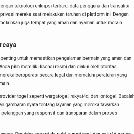
Dengan teknologi enkripsi terbaru, data pengguna dan transaksi
privasi mereka saat melakukan taruhan di platform ini. Dengan
 melainkan juga tempat yang aman dan nyaman untuk meraih
ercaya
ah penting untuk memastikan pengalaman bermain yang aman dan
da pilih memiliki lisensi resmi dan diakui oleh otoritas
mereka beroperasi secara legal dan mematuhi peraturan yang
main.
rovider togel seperti wargatogel, rakyat4d, dan iontogel. Bacala
kan gambaran nyata tentang layanan yang mereka tawarkan.
n pelanggan yang responsif dan transparan dalam proses