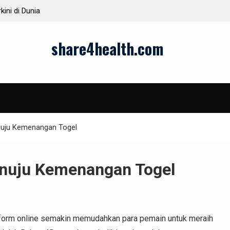
mainan Lokal ke Platform
Bersenang-senang Bertaruh: Trik Ampuh
Penggemar Jeniuspoker
share4health.com
enuju Kemenangan Togel
enuju Kemenangan Togel
atform online semakin memudahkan para pemain untuk meraih