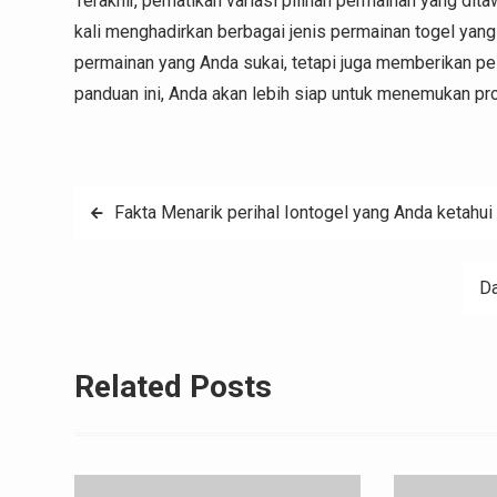
Terakhir, perhatikan variasi pilihan permainan yang dit
kali menghadirkan berbagai jenis permainan togel yang
permainan yang Anda sukai, tetapi juga memberikan p
panduan ini, Anda akan lebih siap untuk menemukan pr
Post
Fakta Menarik perihal Iontogel yang Anda ketahui
navigation
Da
Related Posts