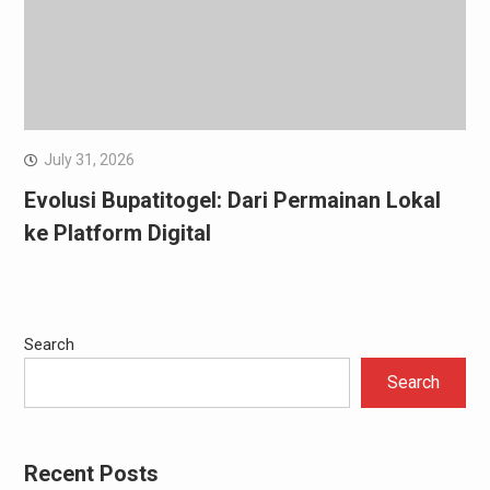
July 31, 2026
Evolusi Bupatitogel: Dari Permainan Lokal
ke Platform Digital
Search
Search
Recent Posts