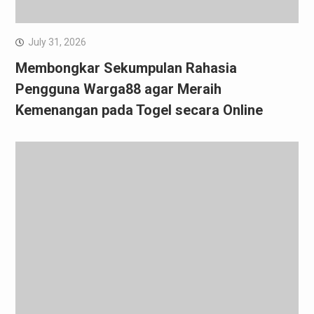
July 31, 2026
Membongkar Sekumpulan Rahasia
Pengguna Warga88 agar Meraih
Kemenangan pada Togel secara Online