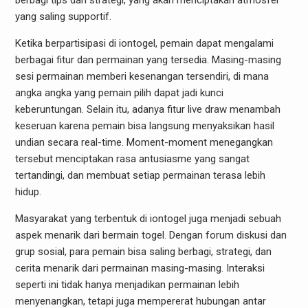
berbagi tips dan strategi, yang akan menciptakan atmosfer
yang saling supportif.
Ketika berpartisipasi di iontogel, pemain dapat mengalami
berbagai fitur dan permainan yang tersedia. Masing-masing
sesi permainan memberi kesenangan tersendiri, di mana
angka angka yang pemain pilih dapat jadi kunci
keberuntungan. Selain itu, adanya fitur live draw menambah
keseruan karena pemain bisa langsung menyaksikan hasil
undian secara real-time. Moment-moment menegangkan
tersebut menciptakan rasa antusiasme yang sangat
tertandingi, dan membuat setiap permainan terasa lebih
hidup.
Masyarakat yang terbentuk di iontogel juga menjadi sebuah
aspek menarik dari bermain togel. Dengan forum diskusi dan
grup sosial, para pemain bisa saling berbagi, strategi, dan
cerita menarik dari permainan masing-masing. Interaksi
seperti ini tidak hanya menjadikan permainan lebih
menyenangkan, tetapi juga mempererat hubungan antar