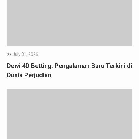
July 31, 2026
Dewi 4D Betting: Pengalaman Baru Terkini di
Dunia Perjudian