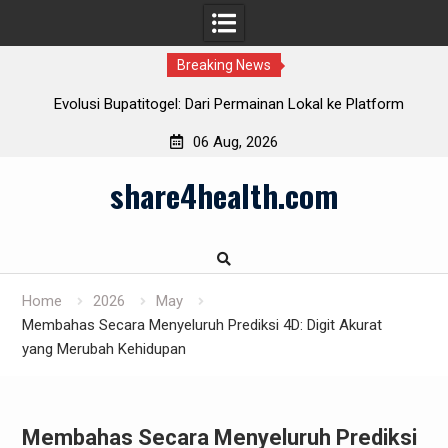
Breaking News
Evolusi Bupatitogel: Dari Permainan Lokal ke Platform
B
Digital
06 Aug, 2026
Skip
share4health.com
to
content
Home
2026
May
Membahas Secara Menyeluruh Prediksi 4D: Digit Akurat
yang Merubah Kehidupan
Membahas Secara Menyeluruh Prediksi