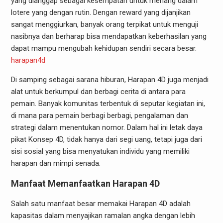
yang dianggap sebagai kesempatan untuk menang dalam
lotere yang dengan rutin. Dengan reward yang dijanjikan
sangat menggiurkan, banyak orang terpikat untuk menguji
nasibnya dan berharap bisa mendapatkan keberhasilan yang
dapat mampu mengubah kehidupan sendiri secara besar.
harapan4d
Di samping sebagai sarana hiburan, Harapan 4D juga menjadi
alat untuk berkumpul dan berbagi cerita di antara para
pemain. Banyak komunitas terbentuk di seputar kegiatan ini,
di mana para pemain berbagi berbagi, pengalaman dan
strategi dalam menentukan nomor. Dalam hal ini letak daya
pikat Konsep 4D, tidak hanya dari segi uang, tetapi juga dari
sisi sosial yang bisa menyatukan individu yang memiliki
harapan dan mimpi senada.
Manfaat Memanfaatkan Harapan 4D
Salah satu manfaat besar memakai Harapan 4D adalah
kapasitas dalam menyajikan ramalan angka dengan lebih