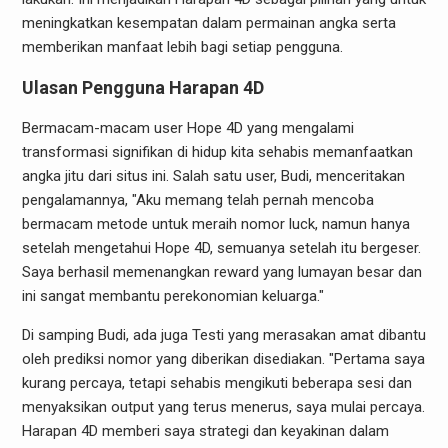
meningkatkan kesempatan dalam permainan angka serta
memberikan manfaat lebih bagi setiap pengguna.
Ulasan Pengguna Harapan 4D
Bermacam-macam user Hope 4D yang mengalami
transformasi signifikan di hidup kita sehabis memanfaatkan
angka jitu dari situs ini. Salah satu user, Budi, menceritakan
pengalamannya, "Aku memang telah pernah mencoba
bermacam metode untuk meraih nomor luck, namun hanya
setelah mengetahui Hope 4D, semuanya setelah itu bergeser.
Saya berhasil memenangkan reward yang lumayan besar dan
ini sangat membantu perekonomian keluarga."
Di samping Budi, ada juga Testi yang merasakan amat dibantu
oleh prediksi nomor yang diberikan disediakan. "Pertama saya
kurang percaya, tetapi sehabis mengikuti beberapa sesi dan
menyaksikan output yang terus menerus, saya mulai percaya.
Harapan 4D memberi saya strategi dan keyakinan dalam