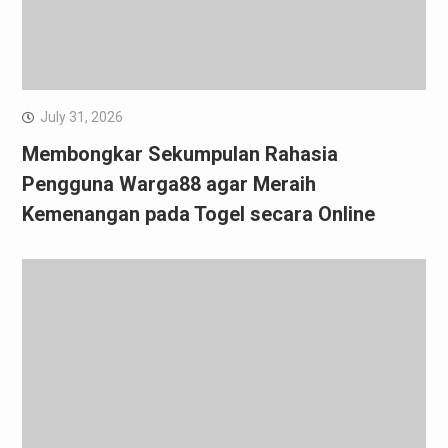
July 31, 2026
Membongkar Sekumpulan Rahasia
Pengguna Warga88 agar Meraih
Kemenangan pada Togel secara Online