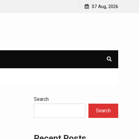
Membongkar Sekumpulan Rahasia Pengguna Warga88
07 Aug, 2026
agar Meraih Kemenangan pada Togel secara Online
Search
Search
Recent Posts