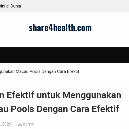
okal ke Platform
Bersenang-senang Bertaruh: Trik Ampuh bagi
Penggemar Jeniuspoker
share4health.com
ggunakan Macau Pools Dengan Cara Efektif
n Efektif untuk Menggunakan
u Pools Dengan Cara Efektif
, 2026
admin