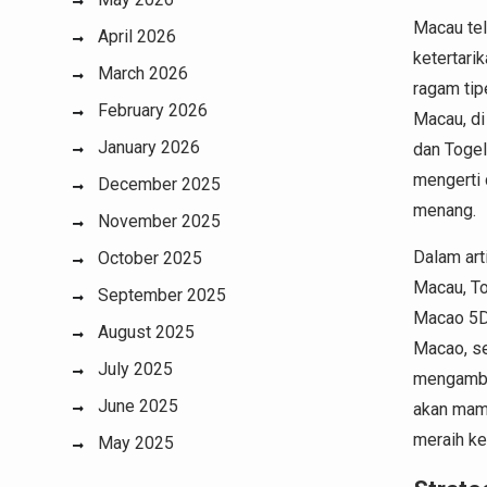
Macau tel
April 2026
ketertari
March 2026
ragam tip
February 2026
Macau, di
January 2026
dan Togel
mengerti
December 2025
menang.
November 2025
Dalam art
October 2025
Macau, To
September 2025
Macao 5D. 
August 2025
Macao, se
July 2025
mengambil
June 2025
akan mam
meraih ke
May 2025