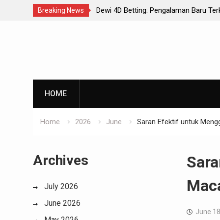
n Baru Terkini di Dunia
Evolusi Bupatitogel: Dari Permainan L
Breaking News
Digital
Skip
to
content
HOME
Home
2026
June
Saran Efektif untuk Men
Archives
Sara
Maca
July 2026
June 2026
June 18
May 2026