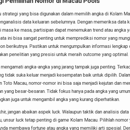
gi Pemilihan Nomor di Macau Pools
u strategi yang bisa digunakan dalam memilih angka di Kolam M
nganalisis data keluaran sebelumnya. Dengan memeriksa data k
i masa ke masa, partisipan dapat menemukan trend atau angka 
ata ini bisa sangat penting untuk memprediksi nomor yang mung
on berikutnya. Pastikan untuk mengumpulkan informasi lengkap 
an penelitian yang presisi untuk meraih outcome yang optimal.
u, mengamati angka-angka yang jarang tampak juga penting. Terka
g tidak suka keluar menjadi kesempatan baik untuk dipilih. Dala
 Toto Macau, nomor-nomor ini bisa saja menjadi kejutan dan m
n yang besar-besaran. Tidak fokus hanya pada angka yang umu
gkan juga untuk mengambil angka yang kurang diperhatikan.
khir, jangan abaikan aspek luck. Walaupun taktik dan analisis data
 unsur luck tetap penting di game Kolam Macau. Pilihlah nomor
nda membawa fortune atau angka yang memiliki arti spesial. De