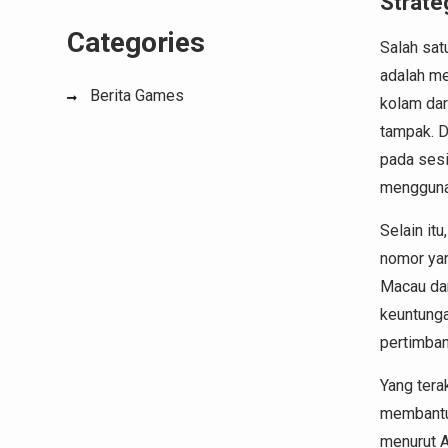
Strate
Categories
Salah sat
adalah me
Berita Games
kolam dar
tampak. D
pada sesi
menggunak
Selain it
nomor yan
Macau dan
keuntunga
pertimban
Yang tera
membantu,
menurut A