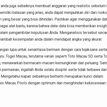
u, anda juga sebaiknya membuat anggaran yang realistis sebelum 
miliki batasan yang jelas, anda dapat menjauhkan diri dari risiko
n yang besar yang bisa dihindari. Pastikan agar menggunakan d
agai alat bantu, karena bahwa data-data bisa memberikan insigh
alam pengambilan keputusan Anda. Menganalisis tersebut secara
nambah kesempatan anda dalam mendapat angka yang akurat.
 jangan lupa untuk senantiasa bermain dengan cara bijaksana serta
uru. Togel Macau, terutama varian seperti Toto Macau 5D serta T
, menawarkan bermacam-macam kemungkinan dan peluang. Sam
 permainan, ingatlah Anda selalu disiplin serta tidak terbawa dar
 Mengetahui kapan sebaiknya berhenti merupakan kunci dalam
sasi Macau Pools dengan optimum dan menghindari kekecewaan 