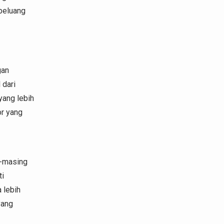
peluang
gan
 dari
yang lebih
r yang
g-masing
ti
 lebih
yang