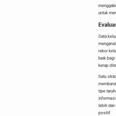
menggabun
untuk mer
Evalua
Data kelu
menganali
rekor kel
baik bagi
kerap dit
Satu stra
membandin
tipe taru
informasi
lebih dan
positif.