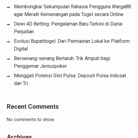
Membongkar Sekumpulan Rahasia Pengguna Warga88
agar Meraih Kemenangan pada Togel secara Online
Dewi 4D Betting: Pengalaman Baru Terkini di Dunia
Perjudian
Evolusi Bupatitogel: Dari Permainan Lokal ke Platform
Digital
Bersenang-senang Bertaruh: Trik Ampuh bagi
Penggemar Jeniuspoker
Menggali Potensi Slot Pulsa: Deposit Pulsa Indosat
dan Tri
Recent Comments
No comments to show.
Archives