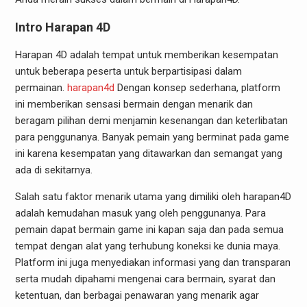
Intro Harapan 4D
Harapan 4D adalah tempat untuk memberikan kesempatan
untuk beberapa peserta untuk berpartisipasi dalam
permainan.
harapan4d
Dengan konsep sederhana, platform
ini memberikan sensasi bermain dengan menarik dan
beragam pilihan demi menjamin kesenangan dan keterlibatan
para penggunanya. Banyak pemain yang berminat pada game
ini karena kesempatan yang ditawarkan dan semangat yang
ada di sekitarnya.
Salah satu faktor menarik utama yang dimiliki oleh harapan4D
adalah kemudahan masuk yang oleh penggunanya. Para
pemain dapat bermain game ini kapan saja dan pada semua
tempat dengan alat yang terhubung koneksi ke dunia maya.
Platform ini juga menyediakan informasi yang dan transparan
serta mudah dipahami mengenai cara bermain, syarat dan
ketentuan, dan berbagai penawaran yang menarik agar