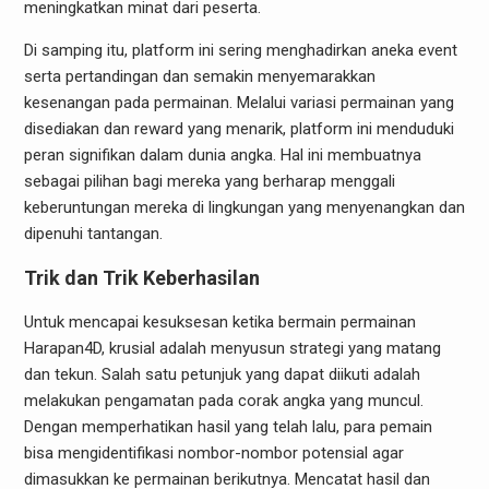
meningkatkan minat dari peserta.
Di samping itu, platform ini sering menghadirkan aneka event
serta pertandingan dan semakin menyemarakkan
kesenangan pada permainan. Melalui variasi permainan yang
disediakan dan reward yang menarik, platform ini menduduki
peran signifikan dalam dunia angka. Hal ini membuatnya
sebagai pilihan bagi mereka yang berharap menggali
keberuntungan mereka di lingkungan yang menyenangkan dan
dipenuhi tantangan.
Trik dan Trik Keberhasilan
Untuk mencapai kesuksesan ketika bermain permainan
Harapan4D, krusial adalah menyusun strategi yang matang
dan tekun. Salah satu petunjuk yang dapat diikuti adalah
melakukan pengamatan pada corak angka yang muncul.
Dengan memperhatikan hasil yang telah lalu, para pemain
bisa mengidentifikasi nombor-nombor potensial agar
dimasukkan ke permainan berikutnya. Mencatat hasil dan