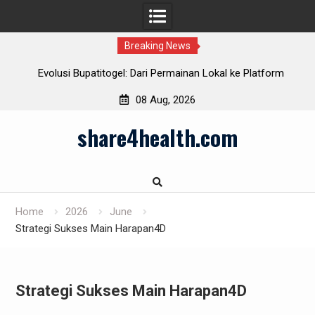
Breaking News
Evolusi Bupatitogel: Dari Permainan Lokal ke Platform
B
Digital
08 Aug, 2026
Skip
share4health.com
to
content
Home
2026
June
Strategi Sukses Main Harapan4D
Strategi Sukses Main Harapan4D