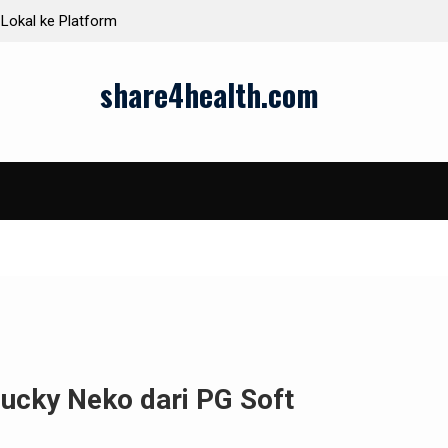
okal ke Platform
Bersenang-senang Bertaruh: Trik Ampuh bagi
Penggemar Jeniuspoker
share4health.com
ucky Neko dari PG Soft