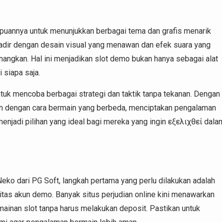
puannya untuk menunjukkan berbagai tema dan grafis menarik
hadir dengan desain visual yang menawan dan efek suara yang
ngkan. Hal ini menjadikan slot demo bukan hanya sebagai alat
i siapa saja.
tuk mencoba berbagai strategi dan taktik tanpa tekanan. Dengan
 dengan cara bermain yang berbeda, menciptakan pengalaman
menjadi pilihan yang ideal bagi mereka yang ingin εξελιχθεί dala
ko dari PG Soft, langkah pertama yang perlu dilakukan adalah
itas akun demo. Banyak situs perjudian online kini menawarkan
inan slot tanpa harus melakukan deposit. Pastikan untuk