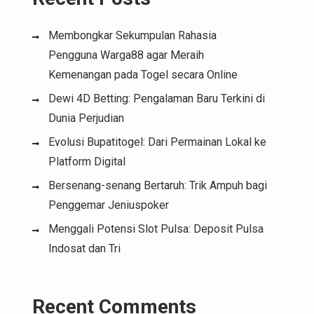
Membongkar Sekumpulan Rahasia
Pengguna Warga88 agar Meraih
Kemenangan pada Togel secara Online
Dewi 4D Betting: Pengalaman Baru Terkini di
Dunia Perjudian
Evolusi Bupatitogel: Dari Permainan Lokal ke
Platform Digital
Bersenang-senang Bertaruh: Trik Ampuh bagi
Penggemar Jeniuspoker
Menggali Potensi Slot Pulsa: Deposit Pulsa
Indosat dan Tri
Recent Comments