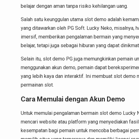
belajar dengan aman tanpa risiko kehilangan uang.
Salah satu keunggulan utama slot demo adalah kemam
yang ditawarkan oleh PG Soft. Lucky Neko, misalnya, 
imersif, memberikan pengalaman bermain yang menyena
belajar, tetapi juga sebagai hiburan yang dapat dinikmat
Selain itu, slot demo PG juga memungkinkan pemain un
menggunakan akun demo, pemain dapat bereksperimen
yang lebih kaya dan interaktif. Ini membuat slot demo 
permainan slot.
Cara Memulai dengan Akun Demo
Untuk memulai pengalaman bermain slot demo Lucky Ne
mencari website atau platform yang menyediakan fasil
kesempatan bagi pemain untuk mencoba berbagai perma