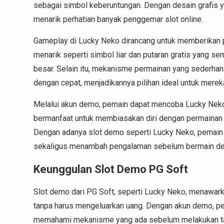
sebagai simbol keberuntungan. Dengan desain grafis 
menarik perhatian banyak penggemar slot online.
Gameplay di Lucky Neko dirancang untuk memberikan p
menarik seperti simbol liar dan putaran gratis yang 
besar. Selain itu, mekanisme permainan yang sederha
dengan cepat, menjadikannya pilihan ideal untuk merek
Melalui akun demo, pemain dapat mencoba Lucky Neko 
bermanfaat untuk membiasakan diri dengan permainan
Dengan adanya slot demo seperti Lucky Neko, pemain d
sekaligus menambah pengalaman sebelum bermain den
Keunggulan Slot Demo PG Soft
Slot demo dari PG Soft, seperti Lucky Neko, menawa
tanpa harus mengeluarkan uang. Dengan akun demo, pen
memahami mekanisme yang ada sebelum melakukan taru